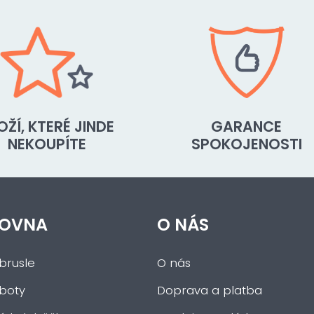
OŽÍ, KTERÉ JINDE
GARANCE
NEKOUPÍTE
SPOKOJENOSTI
OVNA
O NÁS
brusle
O nás
 boty
Doprava a platba