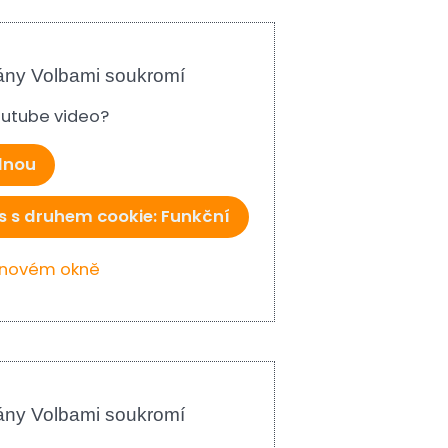
ány Volbami soukromí
Youtube video?
ednou
s s druhem cookie: Funkční
v novém okně
ány Volbami soukromí