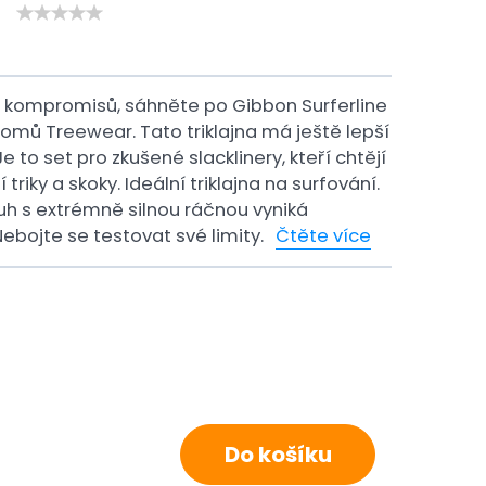
ez kompromisů, sáhněte po Gibbon Surferline
romů Treewear. Tato triklajna má ještě lepší
Je to set pro zkušené slacklinery, kteří chtějí
riky a skoky. Ideální triklajna na surfování.
uh s extrémně silnou ráčnou vyniká
ebojte se testovat své limity.
Čtěte více
Do košíku