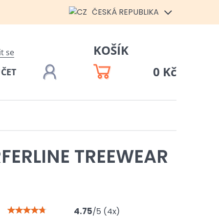
ČESKÁ REPUBLIKA
KOŠÍK
it se
0 Kč
ÚČET
FERLINE TREEWEAR
4.75
/
5
(
4
x)