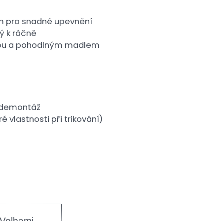
m pro snadné upevnění
ý k ráčně
tkou a pohodlným madlem
a demontáž
é vlastnosti při trikování)
 Volbami