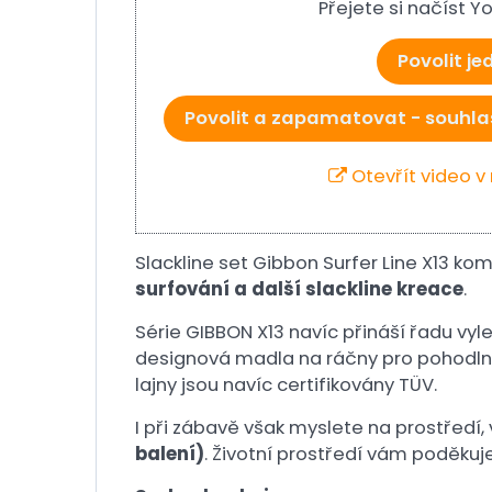
Přejete si načíst 
Povolit j
Povolit a zapamatovat - souhla
Otevřít video 
Slackline set Gibbon Surfer Line X13 ko
surfování a další slackline kreace
.
Série GIBBON X13 navíc přináší řadu vyle
designová madla na ráčny pro pohodlněj
lajny jsou navíc certifikovány TÜV.
I při zábavě však myslete na prostředí, 
balení)
. Životní prostředí vám poděkuje