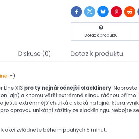
Bluesky
Twitter
Facebook
Pinterest
Redd
Dotaz k produktu
Diskuse
(0)
Dotaz k produktu
ine
;-)
r Line X13
pro ty nejnáročnější slacklinery
. Naprosto 
on lajn) a k tomu větší extrémně silnou ráčnou přímo lá
do ještě extrémnějších triků a skoků na lajně, která vy
ro opravdu unikátní zážitky ze slackliningu. Nebojte s
ní k akci zvládnete během pouhých 5 minut.