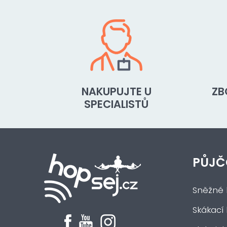
NAKUPUJTE U
ZB
SPECIALISTŮ
PŮJČ
Sněžné 
Skákací