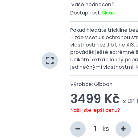
Vaše hodnocení:
Dostupnost:
Sklad
Pokud hledáte trickline b
- zde v setu s ochranou st
vlastnosti než Jib Line X13. 
provádět ještě extrémnější t
Unikátní extra dlouhý popr
jedinečnými vlastnostmi. N
Výrobce:
Gibbon
3499 Kč
s DPH
Našli jste lepší cenu?
ks