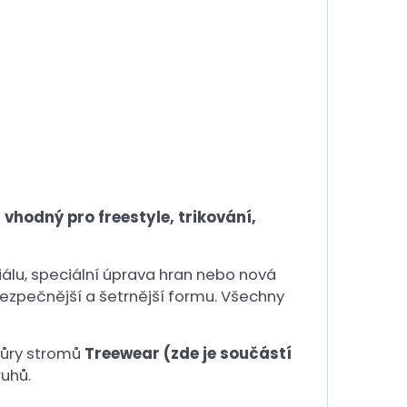
e
vhodný pro freestyle, trikování,
riálu, speciální úprava hran nebo nová
ezpečnější a šetrnější formu. Všechny
 kůry stromů
Treewear
(zde je součástí
ruhů.