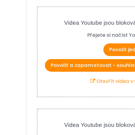
Videa Youtube jsou blokov
Přejete si načíst 
Povolit j
Povolit a zapamatovat - souhla
Otevřít video 
Videa Youtube jsou blokov