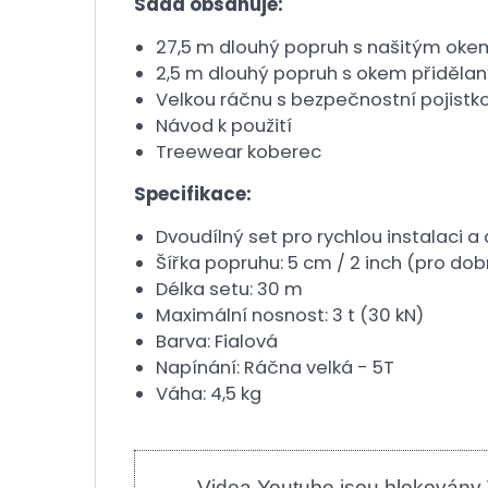
Sada obsahuje:
27,5 m dlouhý popruh s našitým oke
2,5 m dlouhý popruh s okem přidělan
Velkou ráčnu s bezpečnostní pojis
Návod k použití
Treewear koberec
Specifikace:
Dvoudílný set pro rychlou instalaci 
Šířka popruhu: 5 cm / 2 inch (pro dobr
Délka setu: 30 m
Maximální nosnost: 3 t (30 kN)
Barva: Fialová
Napínání: Ráčna velká - 5T
Váha: 4,5 kg
Videa Youtube jsou blokovány