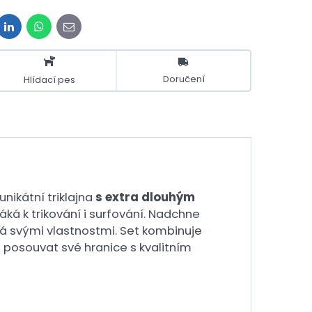
it
LinkedIn
WhatsApp
E-
mail
Doručení
Hlídací pes
unikátní triklajna
s extra dlouhým
ká k trikování i surfování. Nadchne
niká svými vlastnostmi. Set kombinuje
e posouvat své hranice s kvalitním