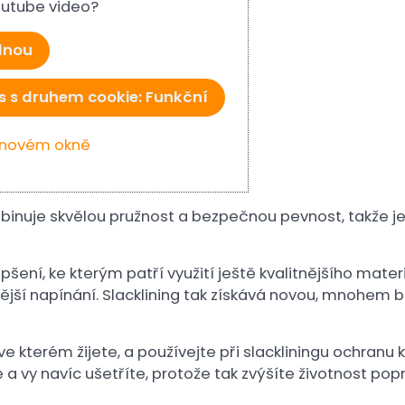
Youtube video?
ednou
s s druhem cookie: Funkční
v novém okně
mbinuje skvělou pružnost a bezpečnou pevnost, takže j
pšení, ke kterým patří využití ještě kvalitnějšího mate
ší napínání. Slacklining tak získává novou, mnohem b
ve kterém žijete, a používejte při slackliningu ochranu
 a vy navíc ušetříte, protože tak zvýšíte životnost pop