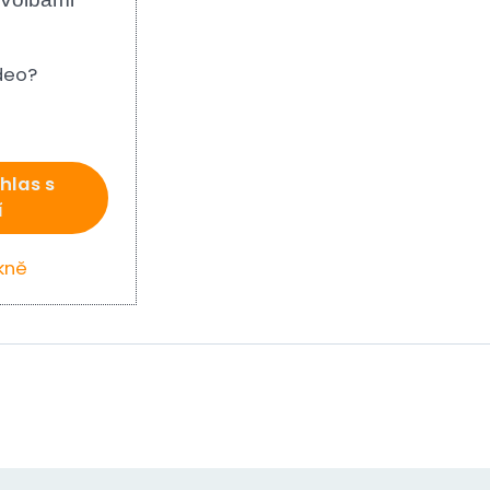
ideo?
hlas s
í
kně