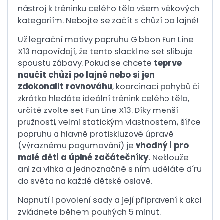
nástroj k tréninku celého těla všem věkových
kategoriím. Nebojte se začít s chůzí po lajně!
Už legrační motivy popruhu Gibbon Fun Line
X13 napovídají, že tento slackline set slibuje
spoustu zábavy. Pokud se chcete
teprve
naučit chůzi po lajně nebo si jen
zdokonalit rovnováhu
, koordinaci pohybů či
zkrátka hledáte ideální trénink celého těla,
určitě zvolte set Fun Line X13. Díky menší
pružnosti, velmi statickým vlastnostem, šířce
popruhu a hlavně protiskluzové úpravě
(výraznému pogumování) je
vhodný i pro
malé děti
a úplné začátečníky
. Neklouže
ani za vlhka a jednoznačně s ním uděláte díru
do světa na každé dětské oslavě.
Napnutí i povolení sady a její připravení k akci
zvládnete během pouhých 5 minut.