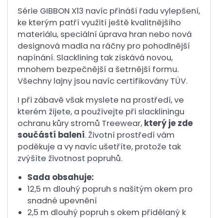
Série GIBBON X13 navíc přináší řadu vylepšení,
ke kterým patří využití ještě kvalitnějšího
materiálu, speciální úprava hran nebo nová
designová madla na ráčny pro pohodlnější
napínání. Slacklining tak získává novou,
mnohem bezpečnější a šetrnější formu.
Všechny lajny jsou navíc certifikovány TÜV.
I při zábavě však myslete na prostředí, ve
kterém žijete, a používejte při slackliningu
ochranu kůry stromů Treewear,
který je zde
součástí balení
. Životní prostředí vám
poděkuje a vy navíc ušetříte, protože tak
zvýšíte životnost popruhů.
Sada obsahuje:
12,5 m dlouhý popruh s našitým okem pro
snadné upevnění
2,5 m dlouhý popruh s okem přidělaný k