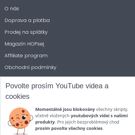
O nás
Doprava a platba
Prodej na splátky
Magazín HOPsej
Affiliate program
Obchodní podmínky
Kontakty
Povolte prosím YouTube videa a
cookies
DALŠÍ SLUŽBY
Momentálně jsou blokovány
všechny skripty,
včetně vložených
youtubových videí s našimi
Zábava na Vaši akci
produkty
. Pro jejich bezproblémový chod
Půjčovna
prosím povolte všechny cookies
.