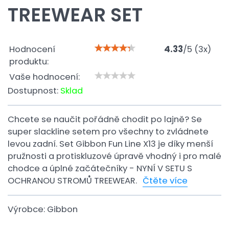
TREEWEAR SET
Hodnocení
4.33
/
5
(
3
x)
produktu:
Vaše hodnocení:
Dostupnost:
Sklad
Chcete se naučit pořádně chodit po lajně? Se
super slackline setem pro všechny to zvládnete
levou zadní. Set Gibbon Fun Line X13 je díky menší
pružnosti a protiskluzové úpravě vhodný i pro malé
chodce a úplné začátečníky - NYNÍ V SETU S
OCHRANOU STROMŮ TREEWEAR.
Čtěte více
Výrobce:
Gibbon