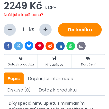
2249 Kč
s DPH
Našli jste lepší cenu?
ks
Do košíku
Bluesky
Twitter
Facebook
Pinterest
Reddit
LinkedIn
WhatsApp
E-
mail
Dotaz k produktu
Doručení
Hlídací pes
Popis
Doplňující informace
Diskuse
(0)
Dotaz k produktu
Díky speciálnímu úpletu s minimálním