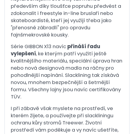
především díky tloušťce popruhu předvést a
zdokonalit i freestyle in-line bruslaři nebo
skateboardisté, kteří jej využijí třeba jako
"přenosné zábradlí" pro opravdu
fajnšmekrovské kousky.
Série GIBBON X13 navíc
přináší řadu
vylepšení
, ke kterým patří využití ještě
kvalitnějšího materiálu, speciální úprava hran
nebo nová designová madla na ráčny pro
pohodlnější napínání. Slacklining tak získává
novou, mnohem bezpečnější a šetrnější
formu. Všechny lajny jsou navíc certifikovány
TÜV.
I při zábavě však myslete na prostředí, ve
kterém žijete, a používejte při slackliningu
ochranu kůry stromů Treewer. Životní
prostředí vám poděkuje a vy navíc ušetříte,