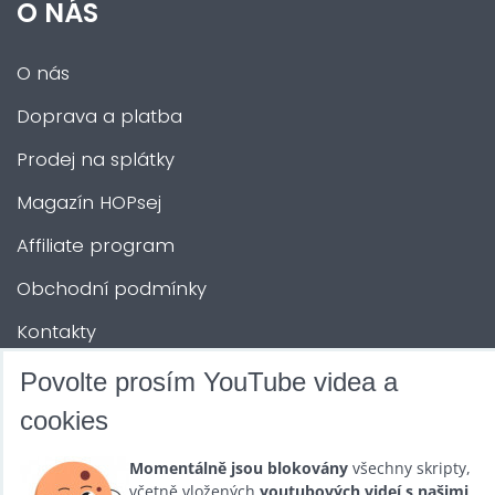
O NÁS
O nás
Doprava a platba
Prodej na splátky
Magazín HOPsej
Affiliate program
Obchodní podmínky
Kontakty
Povolte prosím YouTube videa a
DALŠÍ SLUŽBY
cookies
Zábava na Vaši akci
Momentálně jsou blokovány
všechny skripty,
včetně vložených
youtubových videí s našimi