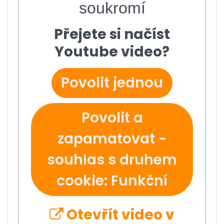
soukromí
Přejete si načíst
Youtube video?
Povolit jednou
Povolit a
zapamatovat -
souhlas s druhem
cookie: Funkční
Otevřít video v