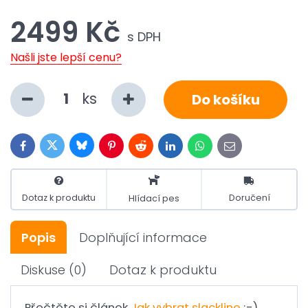
2499 Kč
s DPH
Našli jste lepší cenu?
ks
Do košíku
Bluesky
Twitter
Facebook
Pinterest
Reddit
LinkedIn
WhatsApp
E-
mail
Dotaz k produktu
Doručení
Hlídací pes
Popis
Doplňující informace
Diskuse
(0)
Dotaz k produktu
Přečtěte si článek
Jak vybrat slackline
;-)