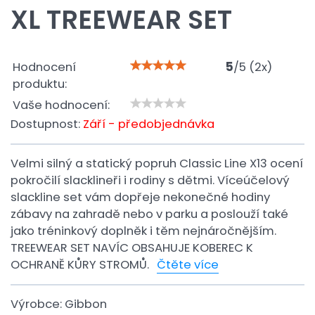
XL TREEWEAR SET
Hodnocení
5
/
5
(
2
x)
produktu:
Vaše hodnocení:
Dostupnost:
Září - předobjednávka
Velmi silný a statický popruh Classic Line X13 ocení
pokročilí slacklineři i rodiny s dětmi. Víceúčelový
slackline set vám dopřeje nekonečné hodiny
zábavy na zahradě nebo v parku a poslouží také
jako tréninkový doplněk i těm nejnáročnějším.
TREEWEAR SET NAVÍC OBSAHUJE KOBEREC K
OCHRANĚ KŮRY STROMŮ.
Čtěte více
Výrobce:
Gibbon