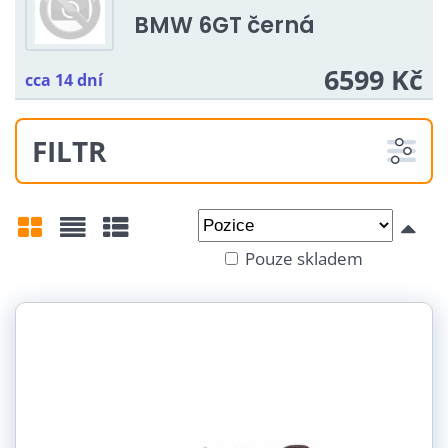
BMW 6GT černá
6599 Kč
cca 14 dní
FILTR
Od:
Do:
Pouze skladem
Mřížka
Seznam
Tabulka