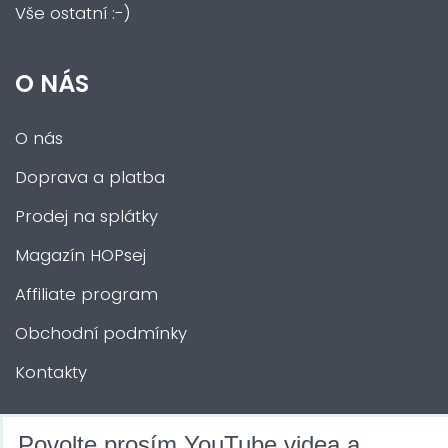
Vše ostatní :-)
O NÁS
O nás
Doprava a platba
Prodej na splátky
Magazín HOPsej
Affiliate program
Obchodní podmínky
Kontakty
DALŠÍ SLUŽBY
Povolte prosím YouTube videa a