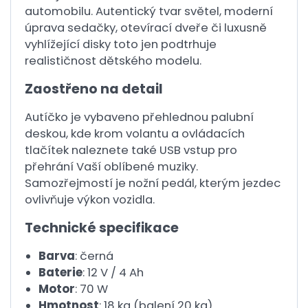
automobilu. Autentický tvar světel, moderní
úprava sedačky, otevírací dveře či luxusně
vyhlížející disky toto jen podtrhuje
realističnost dětského modelu.
Zaostřeno na detail
Autíčko je vybaveno přehlednou palubní
deskou, kde krom volantu a ovládacích
tlačítek naleznete také USB vstup pro
přehrání Vaší oblíbené muziky.
Samozřejmostí je nožní pedál, kterým jezdec
ovlivňuje výkon vozidla.
Technické specifikace
Barva
: černá
Baterie
: 12 V / 4 Ah
Motor
: 70 W
Hmotnost
: 18 kg (balení 20 kg)