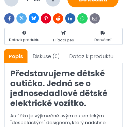
Bluesky
Twitter
Facebook
Pinterest
Reddit
LinkedIn
WhatsApp
E-
mail
Dotaz k produktu
Doručení
Hlídací pes
Popis
Diskuse
(0)
Dotaz k produktu
Představujeme dětské
autíčko. Jedná se o
jednosedadlové dětské
elektrické vozítko.
Autíčko je výjimečné svým autentickým
"dospěláckým" designem, který nadchne