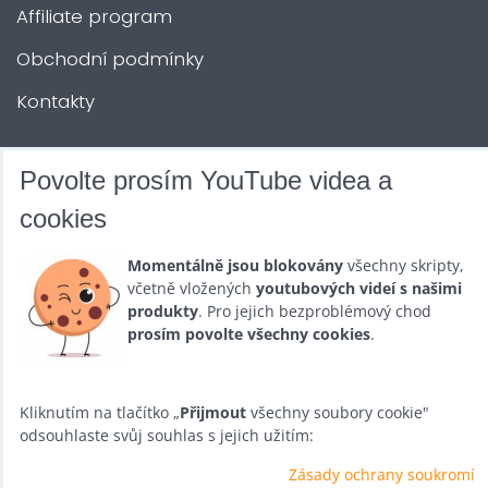
Affiliate program
Obchodní podmínky
Kontakty
DALŠÍ SLUŽBY
Povolte prosím YouTube videa a
cookies
Zábava na Vaši akci
Momentálně jsou blokovány
všechny skripty,
Půjčovna
včetně vložených
youtubových videí s našimi
produkty
. Pro jejich bezproblémový chod
Promotéři
prosím povolte všechny cookies
.
Kurzy a setkání
Velkoobchod
Kliknutím na tlačítko „
Přijmout
všechny soubory cookie"
odsouhlaste svůj souhlas s jejich užitím:
Nabídka práce
Zásady ochrany soukromí