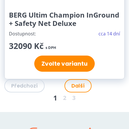
BERG Ultim Champion InGround
+ Safety Net Deluxe
Dostupnost:
cca 14 dní
32090 Kč
s DPH
Zvolte variantu
Předchozí
Další
1
2
3