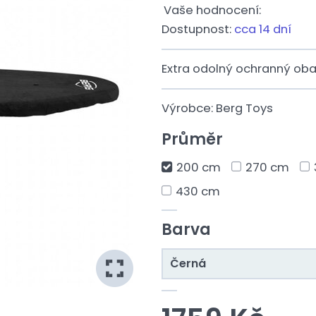
Vaše hodnocení:
Dostupnost:
cca 14 dní
Extra odolný ochranný oba
Výrobce:
Berg Toys
Průměr
200 cm
270 cm
430 cm
Barva
Černá