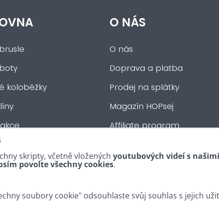
OVNA
O NÁS
brusle
O nás
 boty
Doprava a platba
ké koloběžky
Prodej na splátky
íny
Magazín HOPsej
 akce
Affiliate program
s
auta
Obchodní podmínky
chny skripty, včetně vložených
youtubových videí s našim
tní :-)
Kontakty
osím povolte všechny cookies
.
chny soubory cookie" odsouhlaste svůj souhlas s jejich uži