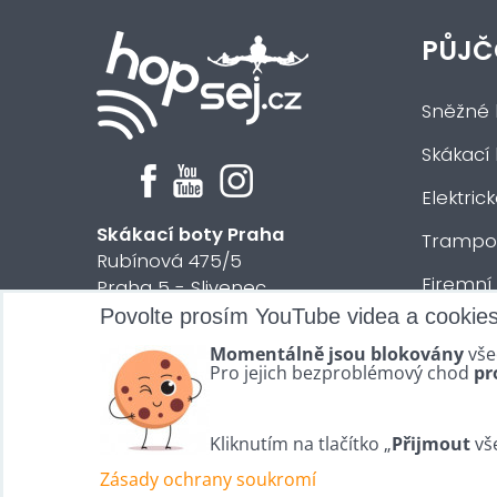
PŮJČ
Sněžné 
Skákací
Elektric
Skákací boty Praha
Trampol
Rubínová 475/5
Firemní
Praha 5 - Slivenec
Povolte prosím YouTube videa a cookie
Půjčení 
© 2024 HOPsej.cz
Momentálně jsou blokovány
vše
Vše osta
Pro jejich bezproblémový chod
pr
Kliknutím na tlačítko „
Přijmout
vše
Zásady ochrany soukromí
Předvolby soukromí
Zásady ochrany soukromí