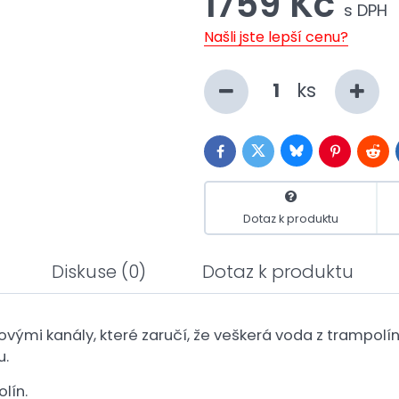
1759 Kč
s DPH
Našli jste lepší cenu?
ks
Bluesky
Twitter
Facebook
Pinterest
Redd
Dotaz k produktu
Diskuse
(0)
Dotaz k produktu
kovými kanály, které zaručí, že veškerá voda z trampo
u.
lín.