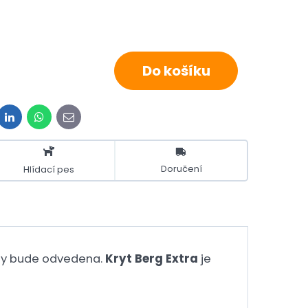
Do košíku
it
LinkedIn
WhatsApp
E-
mail
Doručení
Hlídací pes
líny bude odvedena.
Kryt Berg Extra
je