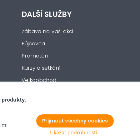
DALŠÍ SLUŽBY
Zábava na Vaši akci
Půjčovna
Promotéři
Kurzy a setkání
Velkoobchod
Nabídka práce
i produkty
.
Přijmout všechny cookies
tím:
Ukázat podrobnosti
Vytvořeno systémem:
ByznysWeb.cz