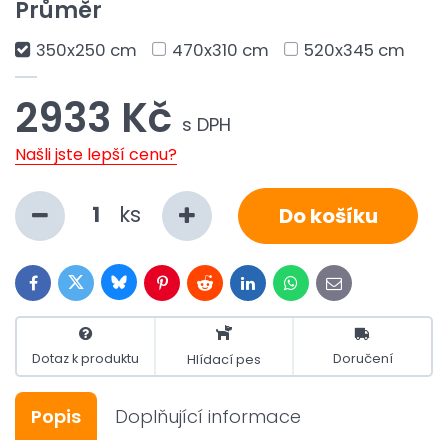
Průměr
350x250 cm
470x310 cm
520x345 cm
2933 Kč
s DPH
Našli jste lepší cenu?
ks
Do košíku
Bluesky
Twitter
Facebook
Pinterest
Reddit
LinkedIn
WhatsApp
E-
mail
Dotaz k produktu
Doručení
Hlídací pes
Popis
Doplňující informace