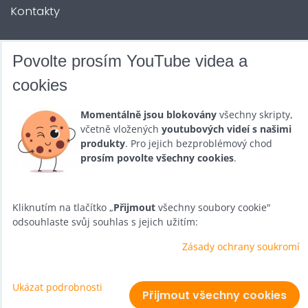
Kontakty
DALŠÍ SLUŽBY
Povolte prosím YouTube videa a
cookies
Zábava na Vaši akci
Momentálně jsou blokovány
všechny skripty,
Půjčovna
včetně vložených
youtubových videí s našimi
produkty
. Pro jejich bezproblémový chod
Promotéři
prosím povolte všechny cookies
.
Kurzy a setkání
Velkoobchod
Kliknutím na tlačítko „
Přijmout
všechny soubory cookie"
odsouhlaste svůj souhlas s jejich užitím:
Nabídka práce
Zásady ochrany soukromí
Ukázat podrobnosti
Předvolby soukromí
Zásady ochrany soukromí
Přijmout všechny cookies
Vytvořeno systémem:
ByznysWeb.cz