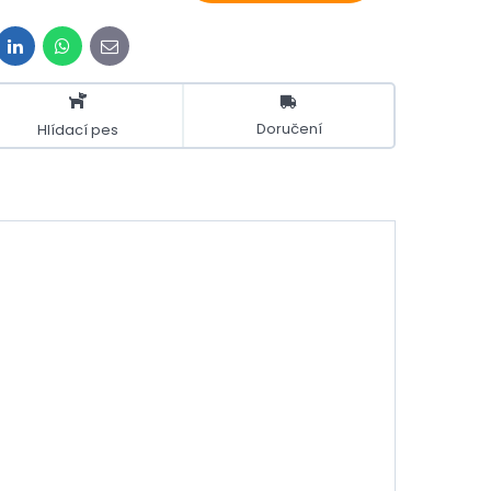
it
LinkedIn
WhatsApp
E-
mail
Doručení
Hlídací pes