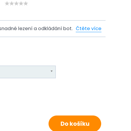
nadné lezení a odkládání bot.
Čtěte více
H
Do košíku