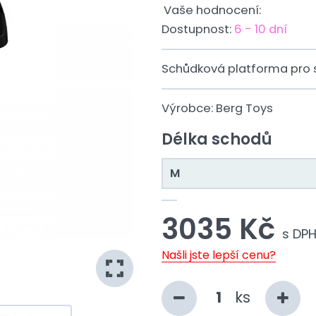
Vaše hodnocení:
Dostupnost:
6 - 10 dní
Schůdková platforma pro s
Výrobce:
Berg Toys
Délka schodů
M
3035 Kč
s DP
Našli jste lepší cenu?
ks