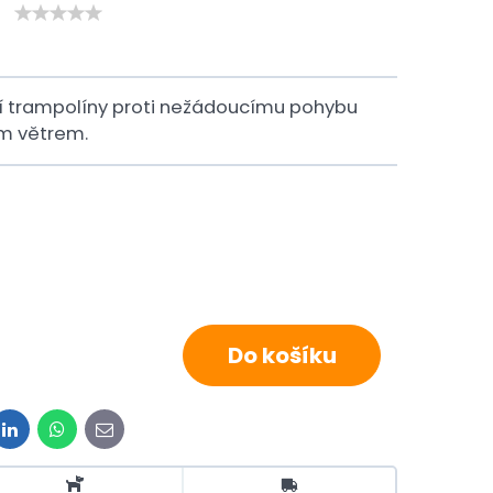
í trampolíny proti nežádoucímu pohybu
ím větrem.
Do košíku
t
LinkedIn
WhatsApp
E-
mail