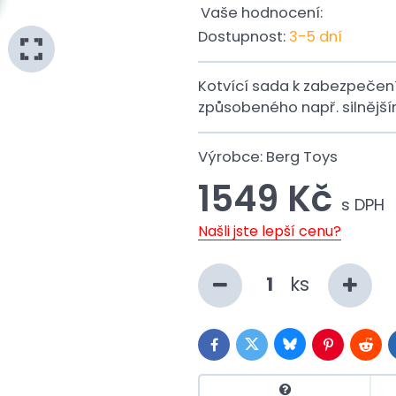
Vaše hodnocení:
Dostupnost:
3-5 dní
Kotvící sada k zabezpečen
způsobeného např. silnějš
Výrobce:
Berg Toys
1549 Kč
s DPH
Našli jste lepší cenu?
ks
Bluesky
Twitter
Facebook
Pinterest
Reddi