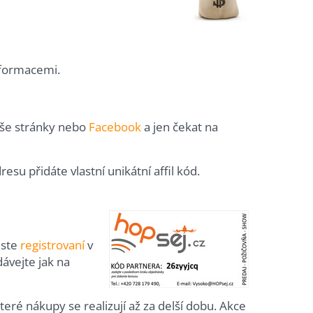
nformacemi.
aše stránky nebo
Facebook
a jen čekat na
u přidáte vlastní unikátní affil kód.
jste
registrovaní
v
zdávejte jak na
eré nákupy se realizují až za delší dobu. Akce