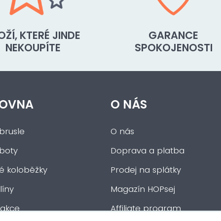
OŽÍ, KTERÉ JINDE
GARANCE
NEKOUPÍTE
SPOKOJENOSTI
OVNA
O NÁS
brusle
O nás
 boty
Doprava a platba
ké koloběžky
Prodej na splátky
íny
Magazín HOPsej
 akce
Affiliate program