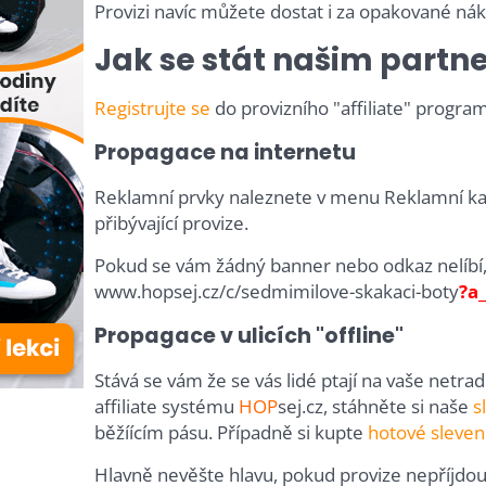
Provizi navíc můžete dostat i za opakované ná
Jak se stát našim part
Registrujte se
do provizního "affiliate" progra
Propagace na internetu
Reklamní prvky naleznete v menu Reklamní ka
přibývající provize.
Pokud se vám žádný banner nebo odkaz nelíbí, m
www.hopsej.cz/c/sedmimilove-skakaci-boty
?a
Propagace v ulicích "offline"
Stává se vám že se vás lidé ptají na vaše netrad
affiliate systému
HOP
sej.cz, stáhněte si naše
s
běžíícím pásu. Případně si kupte
hotové sleve
Hlavně nevěšte hlavu, pokud provize nepříjdo