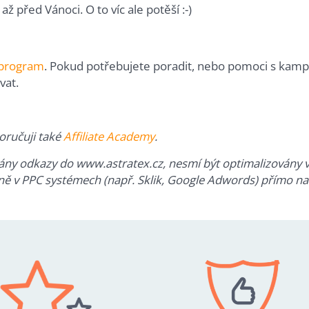
 před Vánoci. O to víc ale potěší :-)
e program
. Pokud potřebujete poradit, nebo pomoci s kamp
vat.
oručuji také
Affiliate Academy
.
ány odkazy do www.astratex.cz, nesmí být optimalizovány v
ě v PPC systémech (např. Sklik, Google Adwords) přímo na