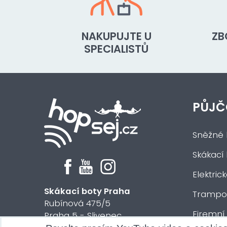
NAKUPUJTE U
ZB
SPECIALISTŮ
PŮJČ
Sněžné 
Skákací
Elektric
Skákací boty Praha
Trampol
Rubínová 475/5
Firemní
Praha 5 - Slivenec