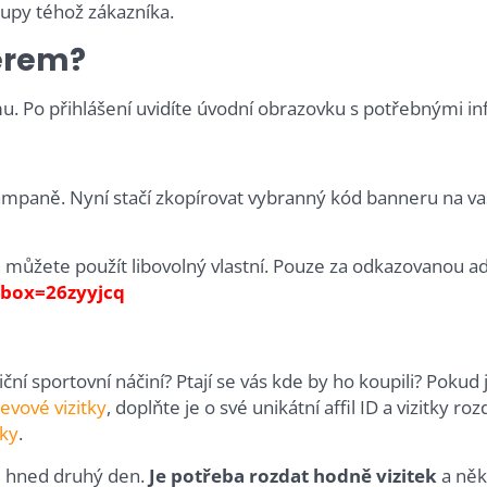
kupy téhož zákazníka.
nerem?
mu. Po přihlášení uvidíte úvodní obrazovku s potřebnými i
mpaně. Nyní stačí zkopírovat vybranný kód banneru na v
ůžete použít libovolný vlastní. Pouze za odkazovanou adres
_box=26zyyjcq
iční sportovní náčiní? Ptají se vás kde by ho koupili? Pokud 
levové vizitky
, doplňte je o své unikátní affil ID a vizitky ro
nky
.
u hned druhý den.
Je potřeba rozdat hodně vizitek
a někt