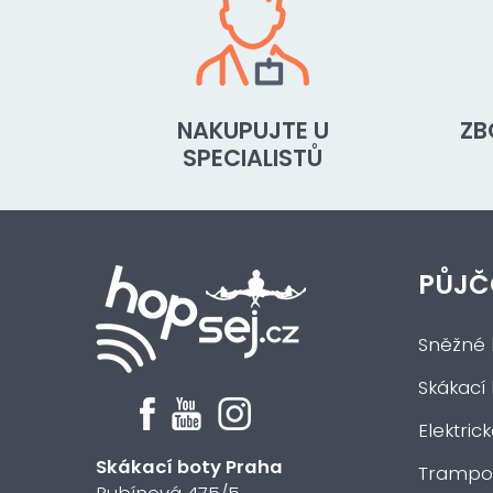
NAKUPUJTE U
ZB
SPECIALISTŮ
PŮJČ
Sněžné 
Skákací
Elektric
Skákací boty Praha
Trampol