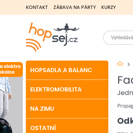
KONTAKT
ZÁBAVA NA PÁRTY
KURZY
HOPSADLA A BALANC
Fa
ELEKTROMOBILITA
Jedn
Propag
NA ZIMU
Odk
OSTATNÍ