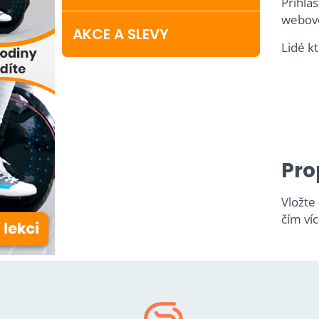
Přihla
webovo
AKCE A SLEVY
Lidé kt
Pro
Vložte
čím víc