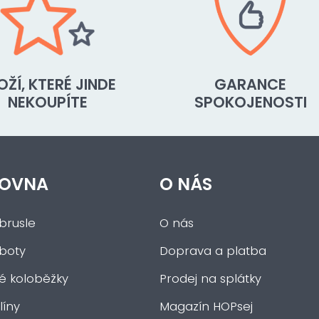
OŽÍ, KTERÉ JINDE
GARANCE
NEKOUPÍTE
SPOKOJENOSTI
OVNA
O NÁS
brusle
O nás
 boty
Doprava a platba
ké koloběžky
Prodej na splátky
íny
Magazín HOPsej