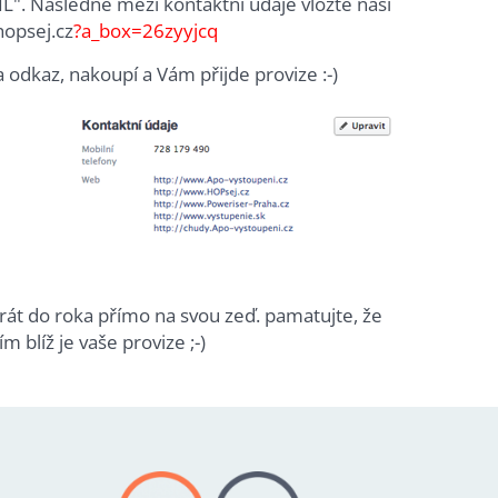
IL". Následně mezi kontaktní údaje vložte naši
opsej.cz
?a_box=26zyyjcq
na odkaz, nakoupí a Vám přijde provize :-)
rát do roka přímo na svou zeď. pamatujte, že
m blíž je vaše provize ;-)