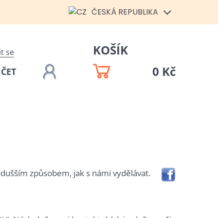
ČESKÁ REPUBLIKA
KOŠÍK
it se
0 Kč
ÚČET
nodušším způsobem, jak s námi vydělávat.