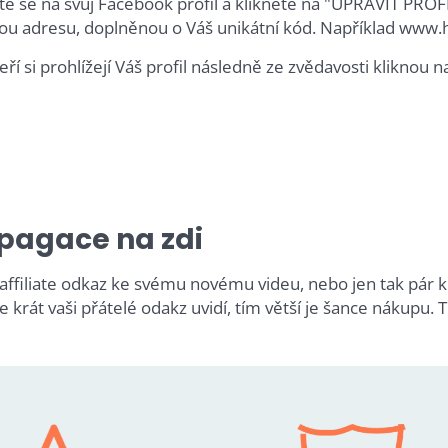
šte se na svůj Facebook profil a klikněte na "UPRAVIT PROF
u adresu, doplněnou o Váš unikátní kód. Například www.h
eří si prohlížejí Váš profil následně ze zvědavosti kliknou 
pagace na zdi
 affiliate odkaz ke svému novému videu, nebo jen tak pár k
e krát vaši přátelé odakz uvidí, tím větší je šance nákupu. Tí