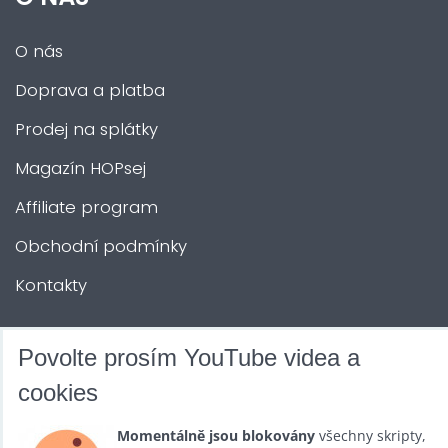
O nás
Doprava a platba
Prodej na splátky
Magazín HOPsej
Affiliate program
Obchodní podmínky
Kontakty
DALŠÍ SLUŽBY
Povolte prosím YouTube videa a
cookies
Zábava na Vaši akci
Momentálně jsou blokovány
všechny skripty,