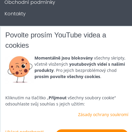
Obchodní podmínky
Kontakty
DALŠÍ SLUŽBY
Povolte prosím YouTube videa a
cookies
Zábava na Vaši akci
Momentálně jsou blokovány
všechny skripty,
Půjčovna
včetně vložených
youtubových videí s našimi
produkty
. Pro jejich bezproblémový chod
Promotéři
prosím povolte všechny cookies
.
Kurzy a setkání
Velkoobchod
Kliknutím na tlačítko „
Přijmout
všechny soubory cookie"
odsouhlaste svůj souhlas s jejich užitím:
Nabídka práce
Zásady ochrany soukromí
Ukázat podrobnosti