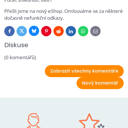
Přešli jsme na nový eShop. Omlouváme se za některé
dočasně nefunkční odkazy.
Bluesky
Twitter
Facebook
Pinterest
Reddit
LinkedIn
WhatsApp
E-
mail
Diskuse
(0 komentářů)
Zobrazit všechny komentáře
Nový komentář