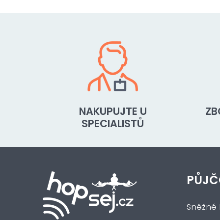
NAKUPUJTE U
ZB
SPECIALISTŮ
PŮJČ
Sněžné 