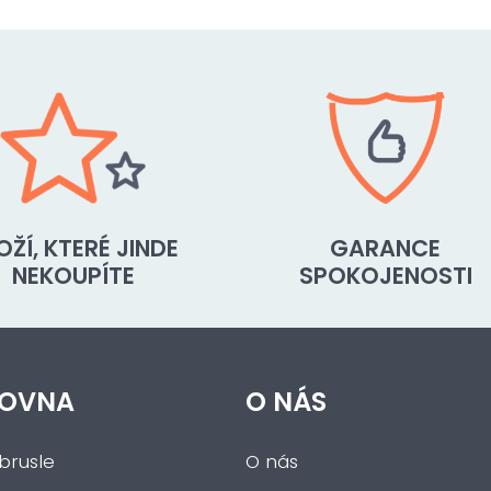
OŽÍ, KTERÉ JINDE
GARANCE
NEKOUPÍTE
SPOKOJENOSTI
OVNA
O NÁS
brusle
O nás