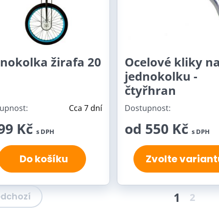
nokolka žirafa 20
Ocelové kliky n
jednokolku -
čtyřhran
upnost:
Cca 7 dní
Dostupnost:
99 Kč
od 550 Kč
s DPH
s DPH
Do košíku
Zvolte variant
1
edchozí
2