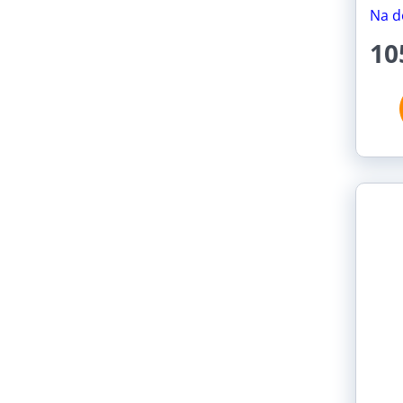
Na d
10