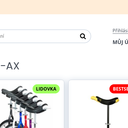
Přihlás
MŮJ 
-AX
LIDOVKA
BESTS