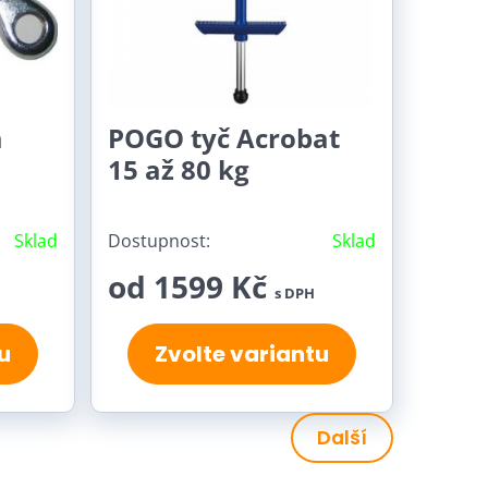
a
POGO tyč Acrobat
15 až 80 kg
Sklad
Dostupnost:
Sklad
od 1599 Kč
s DPH
u
Zvolte variantu
Další