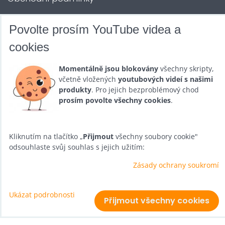
Kontakty
Povolte prosím YouTube videa a
cookies
DALŠÍ SLUŽBY
Momentálně jsou blokovány
všechny skripty,
včetně vložených
youtubových videí s našimi
Zábava na Vaši akci
produkty
. Pro jejich bezproblémový chod
Půjčovna
prosím povolte všechny cookies
.
Promotéři
Kliknutím na tlačítko „
Přijmout
všechny soubory cookie"
Kurzy a setkání
odsouhlaste svůj souhlas s jejich užitím:
Velkoobchod
Zásady ochrany soukromí
Nabídka práce
Ukázat podrobnosti
Přijmout všechny cookies
Předvolby soukromí
Zásady ochrany soukromí