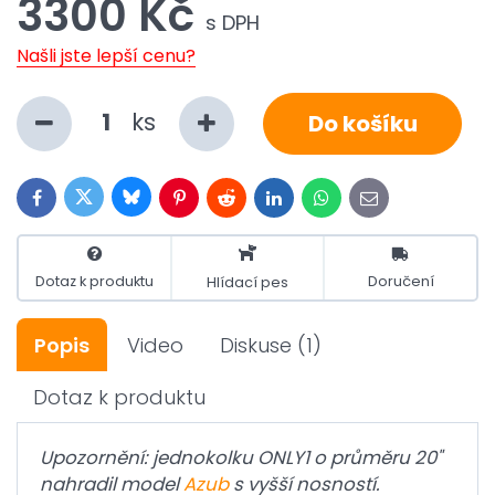
3300 Kč
s DPH
Našli jste lepší cenu?
ks
Do košíku
Bluesky
Twitter
Facebook
Pinterest
Reddit
LinkedIn
WhatsApp
E-
mail
Dotaz k produktu
Doručení
Hlídací pes
Popis
Video
Diskuse
(1)
Dotaz k produktu
Upozornění: jednokolku ONLY1 o průměru 20"
nahradil model
Azub
s vyšší nosností.