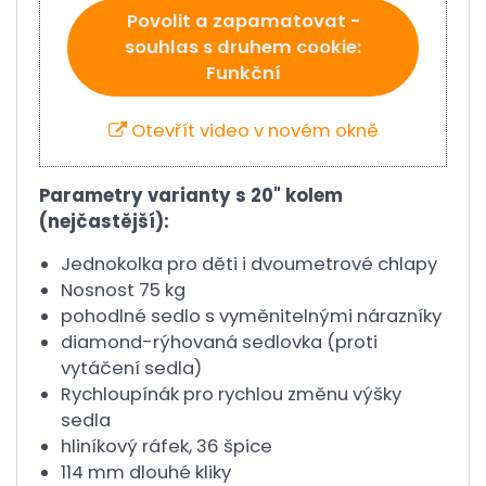
Povolit a zapamatovat -
souhlas s druhem cookie:
Funkční
Otevřít video v novém okně
Parametry varianty s 20" kolem
(nejčastější):
Jednokolka pro děti i dvoumetrové chlapy
Nosnost 75 kg
pohodlné sedlo s vyměnitelnými nárazníky
diamond-rýhovaná sedlovka (proti
vytáčení sedla)
Rychloupínák pro rychlou změnu výšky
sedla
hliníkový ráfek, 36 špice
114 mm dlouhé kliky