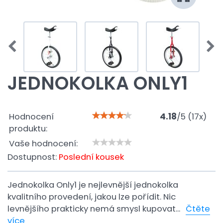
JEDNOKOLKA ONLY1
Hodnocení
4.18
/
5
(
17
x)
produktu:
Vaše hodnocení:
Dostupnost:
Poslední kousek
Jednokolka Only1 je nejlevnější jednokolka
kvalitního provedení, jakou lze pořídit. Nic
levnějšího prakticky nemá smysl kupovat...
Čtěte
více