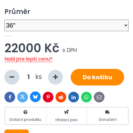
Průměr
22000 Kč
s DPH
Našli jste lepší cenu?
ks
Do košíku
Bluesky
Twitter
Facebook
Pinterest
Reddit
LinkedIn
WhatsApp
E-
mail
Dotaz k produktu
Doručení
Hlídací pes