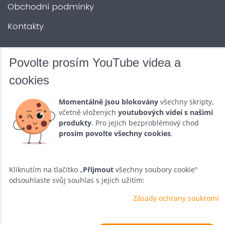
Obchodní podmínky
Kontakty
DALŠÍ SLUŽBY
Povolte prosím YouTube videa a
cookies
Zábava na Vaši akci
Momentálně jsou blokovány
všechny skripty,
Půjčovna
včetně vložených
youtubových videí s našimi
produkty
. Pro jejich bezproblémový chod
Promotéři
prosím povolte všechny cookies
.
Kurzy a setkání
Velkoobchod
Kliknutím na tlačítko „
Přijmout
všechny soubory cookie"
odsouhlaste svůj souhlas s jejich užitím:
Nabídka práce
Zásady ochrany soukromí