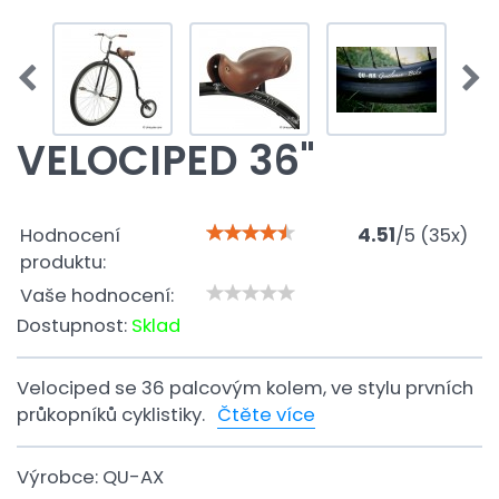
VELOCIPED 36"
Hodnocení
4.51
/
5
(
35
x)
produktu:
Vaše hodnocení:
Dostupnost:
Sklad
Velociped se 36 palcovým kolem, ve stylu prvních
průkopníků cyklistiky.
Čtěte více
Výrobce:
QU-AX