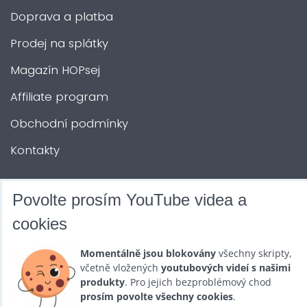
Doprava a platba
Prodej na splátky
Magazín HOPsej
Affiliate program
Obchodní podmínky
Kontakty
DALŠÍ SLUŽBY
Povolte prosím YouTube videa a
cookies
Zábava na Vaši akci
Momentálně jsou blokovány
všechny skripty,
Půjčovna
včetně vložených
youtubových videí s našimi
produkty
. Pro jejich bezproblémový chod
Promotéři
prosím povolte všechny cookies
.