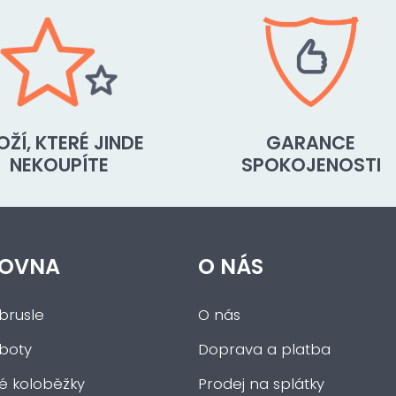
OŽÍ, KTERÉ JINDE
GARANCE
NEKOUPÍTE
SPOKOJENOSTI
OVNA
O NÁS
brusle
O nás
 boty
Doprava a platba
ké koloběžky
Prodej na splátky