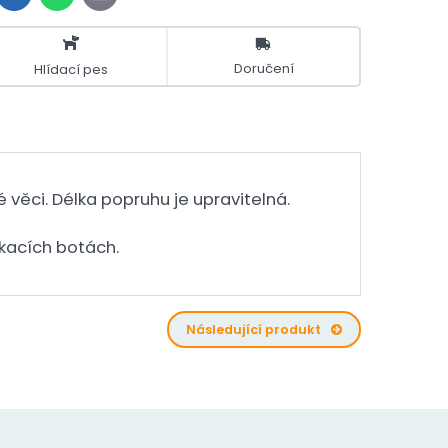
mail
Doručení
Hlídací pes
é věci. Délka popruhu je upravitelná.
ákacích botách.
Následující produkt