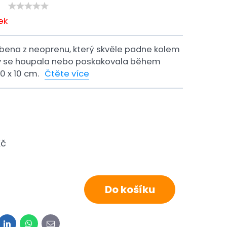
ek
obena z neoprenu, který skvěle padne kolem
y se houpala nebo poskakovala během
0 x 10 cm.
Čtěte více
Kč
Do košíku
it
LinkedIn
WhatsApp
E-