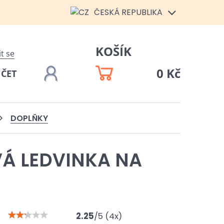
ČESKÁ REPUBLIKA
KOŠÍK
it se
0 Kč
ÚČET
DOPLŇKY
Á LEDVINKA NA
2.25
/
5
(
4
x)