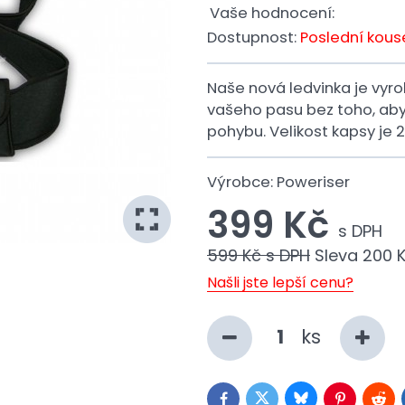
Vaše hodnocení:
Dostupnost:
Poslední kous
Naše nová ledvinka je vyr
vašeho pasu bez toho, ab
pohybu. Velikost kapsy je 2
Výrobce:
Poweriser
399 Kč
s DPH
599 Kč
s DPH
Sleva
200 
Našli jste lepší cenu?
ks
Bluesky
Twitter
Facebook
Pinterest
Redd