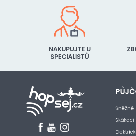
NAKUPUJTE U
ZB
SPECIALISTŮ
PŮJČ
Sněžné 
Skákací
Elektric