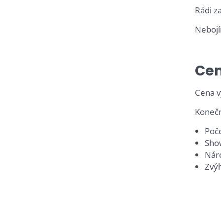
Rádi z
Nebojí
Cen
Cena v
Konečn
Poče
Show
Nár
Zvý