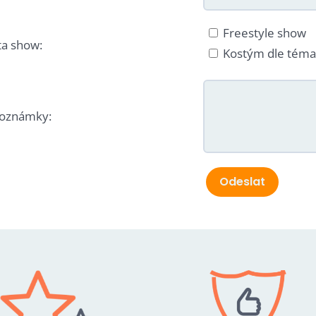
Freestyle show
ta show:
Kostým dle téma
poznámky:
Odeslat