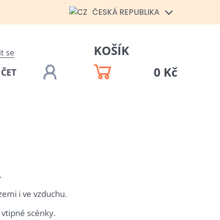
ČESKÁ REPUBLIKA
KOŠÍK
it se
0 Kč
ÚČET
.
zemi i ve vzduchu.
 vtipné scénky.