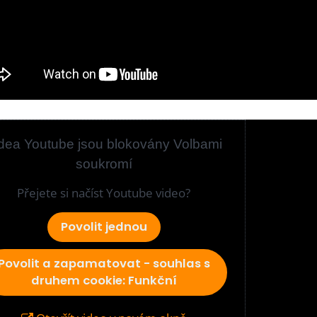
dea Youtube jsou blokovány Volbami
soukromí
Přejete si načíst Youtube video?
Povolit jednou
Povolit a zapamatovat - souhlas s
druhem cookie: Funkční