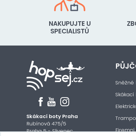
NAKUPUJTE U
ZB
SPECIALISTŮ
PŮJČ
Sněžné 
Skákací
Elektric
Skákací boty Praha
Trampol
Rubínová 475/5
Firemní
Praha 5 - Slivenec