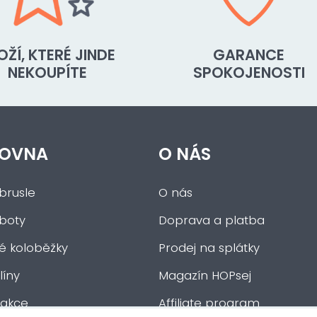
OŽÍ, KTERÉ JINDE
GARANCE
NEKOUPÍTE
SPOKOJENOSTI
OVNA
O NÁS
brusle
O nás
 boty
Doprava a platba
ké koloběžky
Prodej na splátky
íny
Magazín HOPsej
 akce
Affiliate program