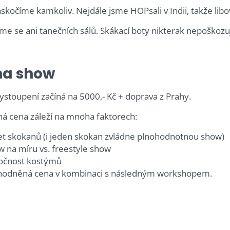
askočíme kamkoliv. Nejdále jsme HOPsali v Indii, takže li
me se ani tanečních sálů. Skákací boty nikterak nepoškozuj
a show
ystoupení začíná na 5000,- Kč + doprava z Prahy.
á cena záleží na mnoha faktorech:
t skokanů (i jeden skokan zvládne plnohodnotnou show)
 na míru vs. freestyle show
očnost kostýmů
hodněná cena v kombinaci s následným workshopem.