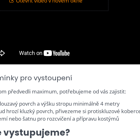
Otevřít video v novém okně
ínky pro vystoupení
m předvedli maximum, potřebujeme od vás zajistit:
ouzavý povrch a výšku stropu minimálně 4 metry
d hrozí kluzký povrch, přivezeme si protiskluzové koberc
mí nebo šatnu pro rozcvičení a přípravu kostýmů
 vystupujeme?