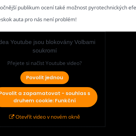
očnější publikum ocení také možnost pyrotechnických efe
eskok auta pro nás není problém!
dea Youtube jsou blokovány Volbami
soukromí
Přejete si načíst Youtube video?
Povolit jednou
Povolit a zapamatovat - souhlas s
druhem cookie: Funkční
Otevřít video v novém okně