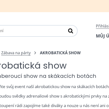
Přihlás
MŮJ 
Zábava na párty
AKROBATICKÁ SHOW
robatická show
beroucí show na skákacích botách
te svůj event naší akrobatickou show na skákacích botách
 budou svědky adrenaliové show s akrobatickými prvky na 
toupení rádi zapojíme také diváky a nouze u nás není ani o