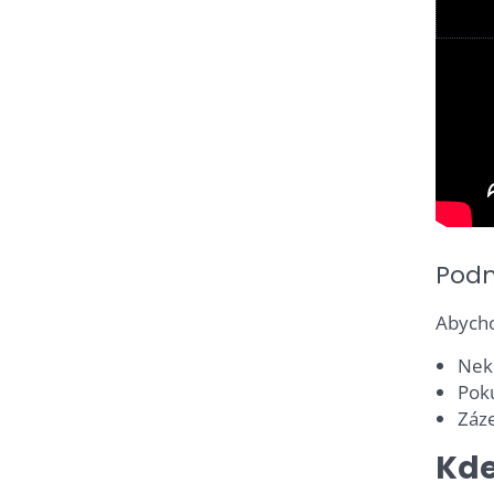
Podm
Abycho
Nekl
Poku
Záze
Kde