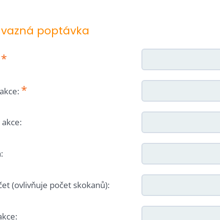
vazná poptávka
*
:
*
akce:
akce:
:
et (ovlivňuje počet skokanů):
kce: