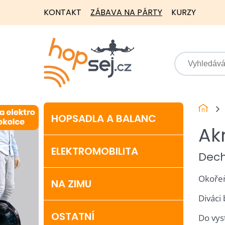
KONTAKT
ZÁBAVA NA PÁRTY
KURZY
HOPSADLA A BALANC
Ak
ELEKTROMOBILITA
Dech
Okořeň
NA ZIMU
Diváci
OSTATNÍ
Do vys