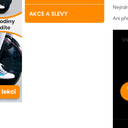
Nejnár
AKCE A SLEVY
Ani př
Vi