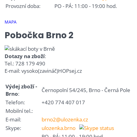
Provozní doba:
PO - PÁ: 11:00 - 19:00 hod.
MAPA
Pobočka Brno 2
Dotazy na zboží
:
Tel.: 728 179 490
E-mail: vysoko(zavináč)HOPsej.cz
Výdej zboží -
Černopolní 54/245, Brno - Černá Pole
Brno
:
Telefon:
+420 774 407 017
Mobilní tel.:
E-mail:
brno2@ulozenka.cz
Skype:
ulozenka.brno
PO - PÁ: 11:00 - 19:00 hod.