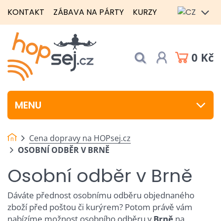
KONTAKT
ZÁBAVA NA PÁRTY
KURZY
0 Kč
MENU
Cena dopravy na HOPsej.cz
OSOBNÍ ODBĚR V BRNĚ
Osobní odběr v Brně
Dáváte přednost osobnímu odběru objednaného
zboží před poštou či kurýrem? Potom právě vám
nabízíme možnost osobního odběru v
Brně
na