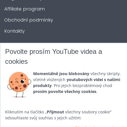
Affiliate program
Obchodní podmínky
Kontakty
DALŠÍ SLUŽBY
Povolte prosím YouTube videa a
cookies
Zábava na Vaši akci
Momentálně jsou blokovány
všechny skripty,
Půjčovna
včetně vložených
youtubových videí s našimi
produkty
. Pro jejich bezproblémový chod
Promotéři
prosím povolte všechny cookies
.
Kurzy a setkání
Velkoobchod
Kliknutím na tlačítko „
Přijmout
všechny soubory cookie"
odsouhlaste svůj souhlas s jejich užitím:
Nabídka práce