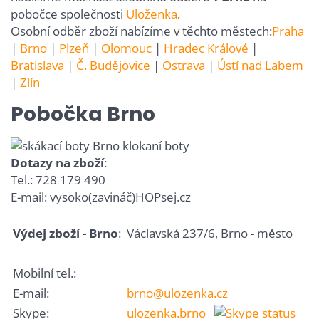
pobočce společnosti
Uloženka
.
Osobní odběr zboží nabízíme v těchto městech:
Praha
|
Brno
|
Plzeň
|
Olomouc
|
Hradec Králové
|
Bratislava
|
Č. Budějovice
|
Ostrava
|
Ústí nad Labem
|
Zlín
Pobočka Brno
Dotazy na zboží
:
Tel.: 728 179 490
E-mail: vysoko(zavináč)HOPsej.cz
Výdej zboží - Brno
:
Václavská 237/6
,
Brno
- město
Mobilní tel.:
E-mail:
brno@ulozenka.cz
Skype:
ulozenka.brno