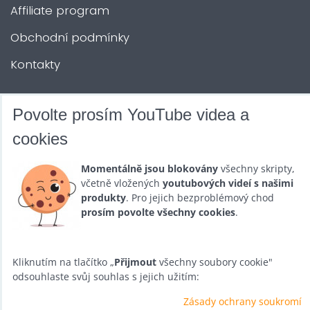
Affiliate program
Obchodní podmínky
Kontakty
DALŠÍ SLUŽBY
Povolte prosím YouTube videa a
cookies
Zábava na Vaši akci
Momentálně jsou blokovány
všechny skripty,
Půjčovna
včetně vložených
youtubových videí s našimi
produkty
. Pro jejich bezproblémový chod
Promotéři
prosím povolte všechny cookies
.
Kurzy a setkání
Velkoobchod
Kliknutím na tlačítko „
Přijmout
všechny soubory cookie"
odsouhlaste svůj souhlas s jejich užitím:
Nabídka práce
Zásady ochrany soukromí