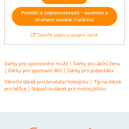
Povolit a zapamatovat - souhlas s
druhem cookie: Funkční
Otevřít video v novém okně
Dárky pro sportovního muže
|
Dárky pro akční ženu
|
Dárky pro sportovní děti
|
Dárky pro puberťáka
Vánoční dárek pro bruslaře/ hokejistu
|
Tip na dárek
pro běžce
|
Nápad na dárek pro motocyklistu