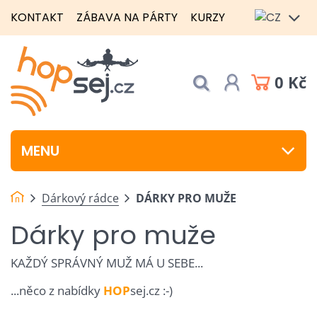
KONTAKT
ZÁBAVA NA PÁRTY
KURZY
0 Kč
MENU
Dárkový rádce
DÁRKY PRO MUŽE
Dárky pro muže
KAŽDÝ SPRÁVNÝ MUŽ MÁ U SEBE...
...něco z nabídky
HOP
sej.cz :-)