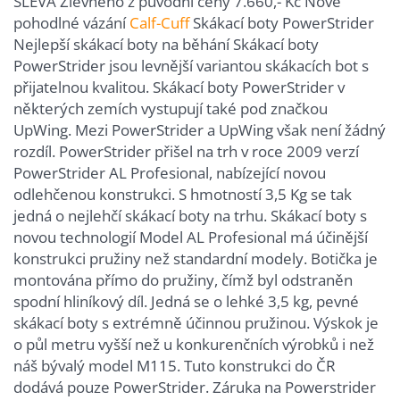
SLEVA Zlevněno z původní ceny 7.660,- Kč Nové
pohodlné vázání
Calf-Cuff
Skákací boty PowerStrider
Nejlepší skákací boty na běhání Skákací boty
PowerStrider jsou levnější variantou skákacích bot s
přijatelnou kvalitou. Skákací boty PowerStrider v
některých zemích vystupují také pod značkou
UpWing. Mezi PowerStrider a UpWing však není žádný
rozdíl. PowerStrider přišel na trh v roce 2009 verzí
PowerStrider AL Profesional, nabízející novou
odlehčenou konstrukci. S hmotností 3,5 Kg se tak
jedná o nejlehčí skákací boty na trhu. Skákací boty s
novou technologií Model AL Profesional má účinější
konstrukci pružiny než standardní modely. Botička je
montována přímo do pružiny, čímž byl odstraněn
spodní hliníkový díl. Jedná se o lehké 3,5 kg, pevné
skákací boty s extrémně účinnou pružinou. Výskok je
o půl metru vyšší než u konkurenčních výrobků i než
náš bývalý model M115. Tuto konstrukci do ČR
dodává pouze PowerStrider. Záruka na Powerstrider