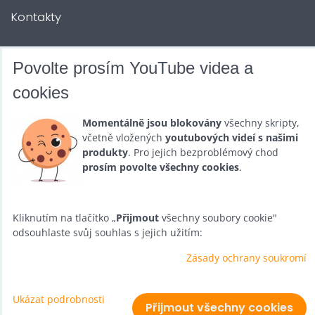
Kontakty
DALŠÍ SLUŽBY
Povolte prosím YouTube videa a
cookies
Zábava na Vaši akci
Momentálně jsou blokovány
všechny skripty,
Půjčovna
včetně vložených
youtubových videí s našimi
produkty
. Pro jejich bezproblémový chod
Promotéři
prosím povolte všechny cookies
.
Kurzy a setkání
Velkoobchod
Kliknutím na tlačítko „
Přijmout
všechny soubory cookie"
odsouhlaste svůj souhlas s jejich užitím:
Nabídka práce
Zásady ochrany soukromí
Ukázat podrobnosti
Předvolby soukromí
Zásady ochrany soukromí
Přijmout všechny cookies