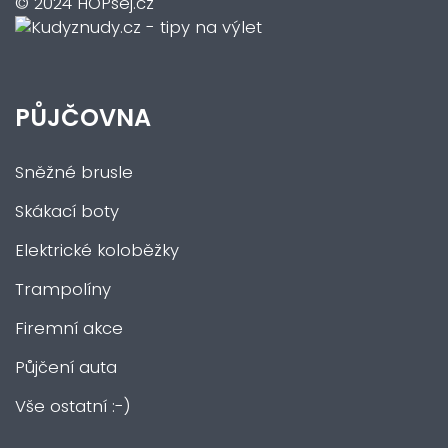
© 2024 HOPsej.cz
PŮJČOVNA
Sněžné brusle
Skákací boty
Elektrické koloběžky
Trampolíny
Firemní akce
Půjčení auta
Vše ostatní :-)