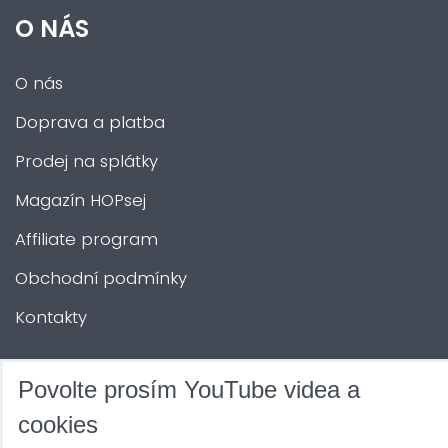
O NÁS
O nás
Doprava a platba
Prodej na splátky
Magazín HOPsej
Affiliate program
Obchodní podmínky
Kontakty
DALŠÍ SLUŽBY
Povolte prosím YouTube videa a
cookies
Zábava na Vaši akci