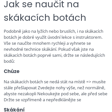
Jak se naučit na
skákacích botách
Podobně jako na lyžích nebo bruslích, i na skákacích
botách je dobré využít úvodní lekce s instruktorem.
Vše se naučíte mnohem rychleji a vyhnete se
nevhodné technice skákání. Pokud však jste na
skákacích botách poprvé sami, držte se následujících
bodů:
Chůze
Na skákacích botách se nedá stát na místě => musíte
stále přešlapovat Zvedejte nohy výše, než normálně,
abyste nezakopli Nekoukejte pod sebe, ale před sebe
Držte se vzpřímeně a nepředklánějte se
Skákání