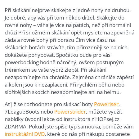
Při skákání nejprve skákejte z jedné nohy na druhou.
Je dobré, aby vás při tom někdo držel. Skákejte do
rovné nohy – váha je více na patách, než při normální
chůzi Při snožmém skákání opět myslete na zpevněná
záda a rovné bohy při odrazu Čím více času na
skákacích botách strávíte, tím přirozeněji se na nich
dokážete pohybovat. Spočátku bude pro vás
powerbocking hodně náročný, ovšem postupným
tréninkem se vaše výdrž zlepší. Při skákání
nezapomínejte na chrániče. Zejména chrániče zápěstí
a kolen jsou k nezaplacení. Při rychlém běhu nebo
složitějších skocích nezapomínejte ani na helmu.
Ať již se rozhodnete pro skákací boty
Poweriser
,
7LeagueBoots nebo
Powerstrider
, můžete využít
nabídky úvodní lekce od instruktora z HOPsej.cz
ZDARMA. Pokud jste spíše typ samouka, pomůže vám
instruktážní DVD
, které od nás při nákupu dostanete