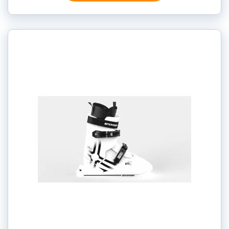
soukromí
Přejete si načíst Youtube video?
Povolit jednou
Povolit a zapamatovat - souhlas s
druhem cookie: Funkční
Otevřít video v novém okně