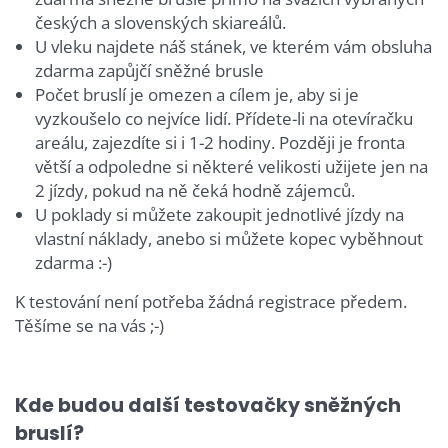
českých a slovenských skiareálů.
U vleku najdete náš stánek, ve kterém vám obsluha
zdarma zapůjčí sněžné brusle
Počet bruslí je omezen a cílem je, aby si je
vyzkoušelo co nejvíce lidí. Přídete-li na otevíračku
areálu, zajezdíte si i 1-2 hodiny. Později je fronta
větší a odpoledne si některé velikosti užijete jen na
2 jízdy, pokud na ně čeká hodně zájemců.
U poklady si můžete zakoupit jednotlivé jízdy na
vlastní náklady, anebo si můžete kopec vyběhnout
zdarma :-)
K testování není potřeba žádná registrace předem.
Těšíme se na vás ;-)
Kde budou další testovačky sněžných
bruslí?