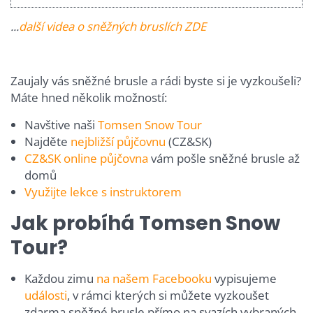
...
další videa o sněžných bruslích ZDE
Zaujaly vás sněžné brusle a rádi byste si je vyzkoušeli?
Máte hned několik možností:
Navštive naši
Tomsen Snow Tour
Najděte
nejbližší půjčovnu
(CZ&SK)
CZ&SK online půjčovna
vám pošle sněžné brusle až
domů
Využijte lekce s instruktorem
Jak probíhá Tomsen Snow
Tour?
Každou zimu
na našem Facebooku
vypisujeme
události
, v rámci kterých si můžete vyzkoušet
zdarma sněžné brusle přímo na svazích vybraných