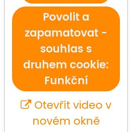
Povolit a
zapamatovat -
souhlas s
druhem cookie:
Funkční
Otevřít video v
novém okně