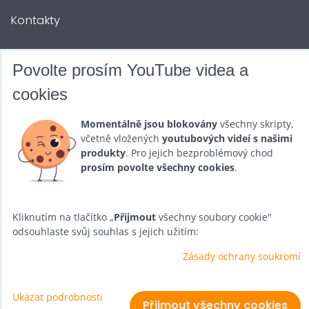
Kontakty
DALŠÍ SLUŽBY
Povolte prosím YouTube videa a
cookies
Zábava na Vaši akci
Momentálně jsou blokovány
všechny skripty,
Půjčovna
včetně vložených
youtubových videí s našimi
produkty
. Pro jejich bezproblémový chod
Promotéři
prosím povolte všechny cookies
.
Kurzy a setkání
Velkoobchod
Kliknutím na tlačítko „
Přijmout
všechny soubory cookie"
odsouhlaste svůj souhlas s jejich užitím:
Nabídka práce
Zásady ochrany soukromí
Ukázat podrobnosti
Předvolby soukromí
Zásady ochrany soukromí
Přijmout všechny cookies