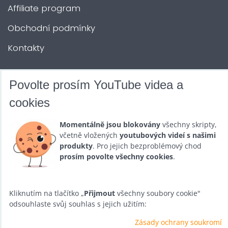
Affiliate program
Obchodní podmínky
Kontakty
DALŠÍ SLUŽBY
Povolte prosím YouTube videa a
cookies
Zábava na Vaši akci
Momentálně jsou blokovány
všechny skripty,
Půjčovna
včetně vložených
youtubových videí s našimi
produkty
. Pro jejich bezproblémový chod
Promotéři
prosím povolte všechny cookies
.
Kurzy a setkání
Velkoobchod
Kliknutím na tlačítko „
Přijmout
všechny soubory cookie"
odsouhlaste svůj souhlas s jejich užitím:
Nabídka práce
Zásady ochrany soukromí