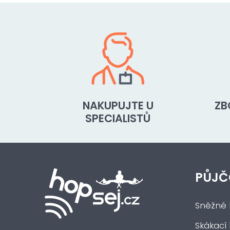
NAKUPUJTE U
ZB
SPECIALISTŮ
PŮJČ
Sněžné 
Skákací