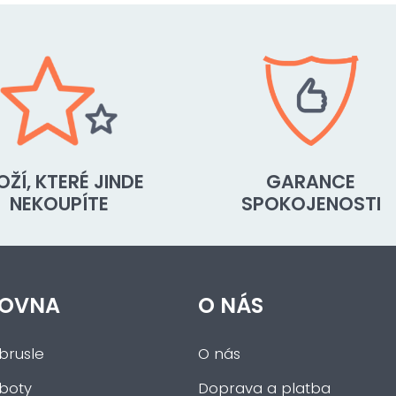
OŽÍ, KTERÉ JINDE
GARANCE
NEKOUPÍTE
SPOKOJENOSTI
OVNA
O NÁS
brusle
O nás
 boty
Doprava a platba