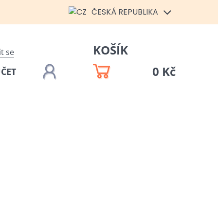
ČESKÁ REPUBLIKA
KOŠÍK
it se
0 Kč
ÚČET