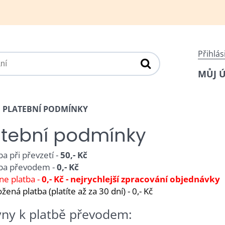
Přihlás
MŮJ 
PLATEBNÍ PODMÍNKY
atební podmínky
ba při převzetí -
50,- Kč
tba převodem -
0,- Kč
ne platba -
0,- Kč - nejrychlejší zpracování objednávky
žená platba (platíte až za 30 dní) - 0,- Kč
ny k platbě převodem: