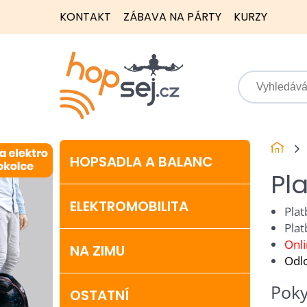
KONTAKT
ZÁBAVA NA PÁRTY
KURZY
HOPSADLA A BALANC
Pl
ELEKTROMOBILITA
Plat
Pla
Onli
NA ZIMU
Odlo
Poky
OSTATNÍ