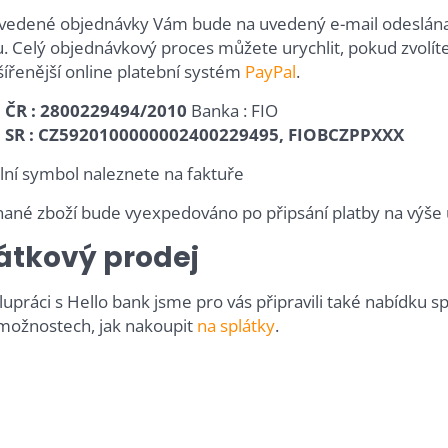
vedené objednávky Vám bude na uvedený e-mail odeslána 
u. Celý objednávkový proces můžete urychlit, pokud zvolít
šířenější online platební systém
PayPal
.
 ČR : 2800229494/2010
Banka : FIO
u SR : CZ5920100000002400229495, FIOBCZPPXXX
ilní symbol naleznete na faktuře
ané zboží bude vyexpedováno po připsání platby na výše 
átkový prodej
upráci s Hello bank jsme pro vás připravili také nabídku s
 možnostech, jak nakoupit
na splátky
.