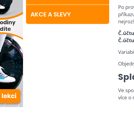
Po pro
AKCE A SLEVY
příkaz
nejroz
Č.účtu
Č.účt
Variab
Objedn
Spl
Ve spol
více o