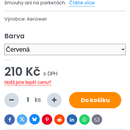
šmouhy ani na parketách.
Čtěte více
Výrobce:
Aerower
Barva
210 Kč
s DPH
Našli jste lepší cenu?
ks
Do košíku
Bluesky
Twitter
Facebook
Pinterest
Reddit
LinkedIn
WhatsApp
E-
mail