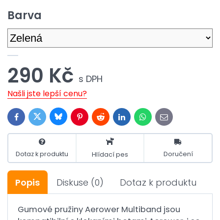
Barva
290 Kč
s DPH
Našli jste lepší cenu?
Bluesky
Twitter
Facebook
Pinterest
Reddit
LinkedIn
WhatsApp
E-
mail
Dotaz k produktu
Doručení
Hlídací pes
Popis
Diskuse
(0)
Dotaz k produktu
Gumové pružiny Aerower Multiband jsou