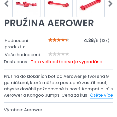
PRUŽINA AEROWER
Hodnocení
4.38
/
5
(
13
x)
produktu:
Vaše hodnocení:
Dostupnost:
Tato velikost/barva je vyprodána
Pružina do klokaních bot od Aerower je tvořena 9
gumičkami, které můžete postupně zastřihnout,
abyste dosáhli požadované tuhosti. Kompatibilní s
Aerower a Kangoo Jumps. Cena za kus
Čtěte více
Výrobce:
Aerower