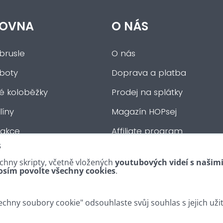
OVNA
O NÁS
brusle
O nás
 boty
Doprava a platba
ké koloběžky
Prodej na splátky
íny
Magazín HOPsej
 akce
Affiliate program
s
auta
Obchodní podmínky
chny skripty, včetně vložených
youtubových videí s našim
tní :-)
Kontakty
osím povolte všechny cookies
.
chny soubory cookie" odsouhlaste svůj souhlas s jejich uži