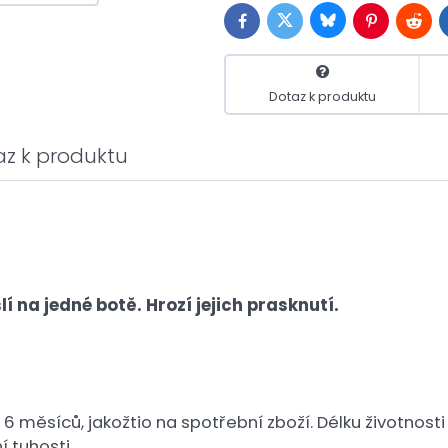
Bluesky
Twitter
Facebook
Pinterest
Reddi
Dotaz k produktu
az k produktu
 na jedné botě. Hrozí jejich prasknutí.
 6 měsíců, jakožtio na spotřební zboží. Délku životno
 tuhosti.