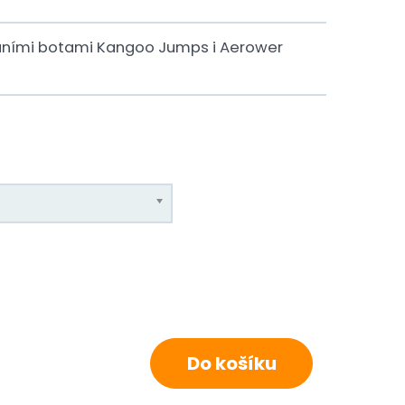
okaními botami Kangoo Jumps i Aerower
Do košíku