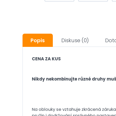
Popis
Diskuse
(0)
Dot
CENA ZA KUS
Nikdy nekombinujte různé druhy mušlí
Na oblouky se vztahuje zkrácená záruka
pružin i dodržování správného nastavení