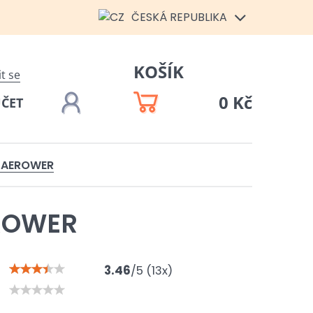
ČESKÁ REPUBLIKA
KOŠÍK
it se
0 Kč
ÚČET
 AEROWER
ROWER
3.46
/
5
(
13
x)