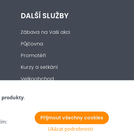
DALŠÍ SLUŽBY
Zábava na Vaši akci
Půjčovna
Promotéři
Kurzy a setkání
Velkoobchod
Nabídka práce
i produkty
.
Přijmout všechny cookies
tím:
Ukázat podrobnosti
Vytvořeno systémem:
ByznysWeb.cz