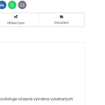
t
LinkedIn
WhatsApp
E-
mail
Doručení
Hlídací pes
sti ovlivňuje včasná výměna vytahaných