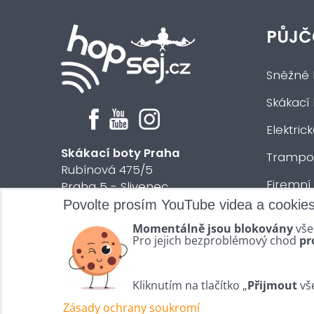
PŮJČ
Sněžné 
Skákací
Elektric
Skákací boty Praha
Trampol
Rubínová 475/5
Firemní
Praha 5 - Slivenec
Povolte prosím YouTube videa a cookie
Půjčení 
© 2024 HOPsej.cz
Momentálně jsou blokovány
vše
Vše osta
Pro jejich bezproblémový chod
pr
Kliknutím na tlačítko „
Přijmout
vše
Zásady ochrany soukromí
Předvolby soukromí
Zásady ochrany soukromí