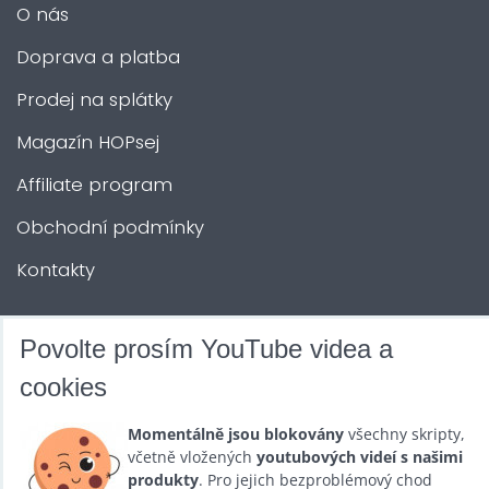
O nás
Doprava a platba
Prodej na splátky
Magazín HOPsej
Affiliate program
Obchodní podmínky
Kontakty
DALŠÍ SLUŽBY
Povolte prosím YouTube videa a
cookies
Zábava na Vaši akci
Momentálně jsou blokovány
všechny skripty,
Půjčovna
včetně vložených
youtubových videí s našimi
produkty
. Pro jejich bezproblémový chod