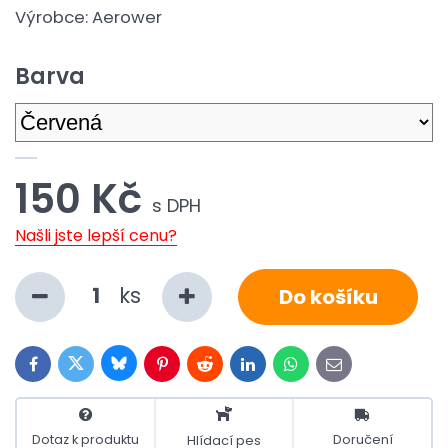
Výrobce:
Aerower
Barva
150 Kč
s DPH
Našli jste lepší cenu?
ks
Do košíku
Bluesky
Twitter
Facebook
Pinterest
Reddit
LinkedIn
WhatsApp
E-
mail
Dotaz k produktu
Doručení
Hlídací pes