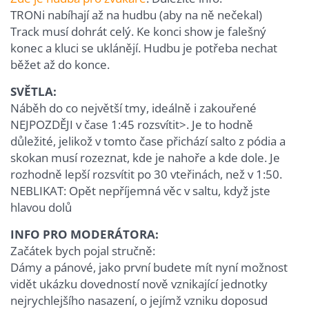
TRONi nabíhají až na hudbu (aby na ně nečekal)
Track musí dohrát celý. Ke konci show je falešný
konec a kluci se uklánějí. Hudbu je potřeba nechat
běžet až do konce.
SVĚTLA:
Náběh do co největší tmy, ideálně i zakouřené
NEJPOZDĚJI v čase 1:45 rozsvítit>. Je to hodně
důležité, jelikož v tomto čase přichází salto z pódia a
skokan musí rozeznat, kde je nahoře a kde dole. Je
rozhodně lepší rozsvítit po 30 vteřinách, než v 1:50.
NEBLIKAT: Opět nepříjemná věc v saltu, když jste
hlavou dolů
INFO PRO MODERÁTORA:
Začátek bych pojal stručně:
Dámy a pánové, jako první budete mít nyní možnost
vidět ukázku dovedností nově vznikající jednotky
nejrychlejšího nasazení, o jejímž vzniku doposud