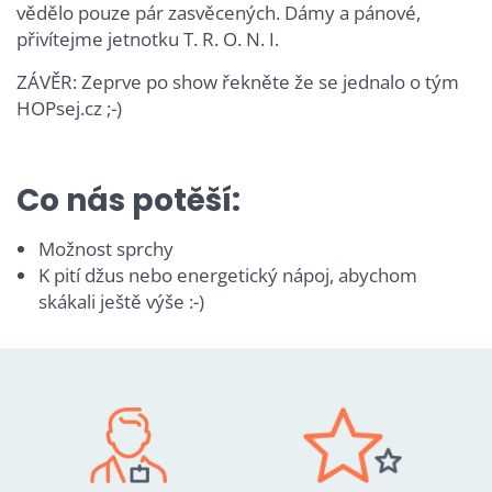
vědělo pouze pár zasvěcených. Dámy a pánové,
přivítejme jetnotku T. R. O. N. I.
ZÁVĚR: Zeprve po show řekněte že se jednalo o tým
HOPsej.cz ;-)
Co nás potěší:
Možnost sprchy
K pití džus nebo energetický nápoj, abychom
skákali ještě výše :-)