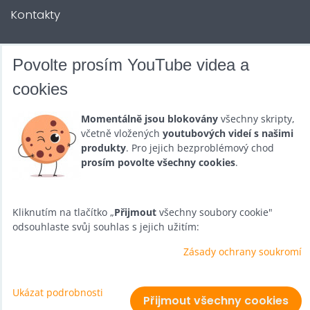
Kontakty
DALŠÍ SLUŽBY
Povolte prosím YouTube videa a
cookies
Zábava na Vaši akci
Momentálně jsou blokovány
všechny skripty,
Půjčovna
včetně vložených
youtubových videí s našimi
produkty
. Pro jejich bezproblémový chod
Promotéři
prosím povolte všechny cookies
.
Kurzy a setkání
Velkoobchod
Kliknutím na tlačítko „
Přijmout
všechny soubory cookie"
odsouhlaste svůj souhlas s jejich užitím:
Nabídka práce
Zásady ochrany soukromí
Ukázat podrobnosti
Předvolby soukromí
Zásady ochrany soukromí
Přijmout všechny cookies