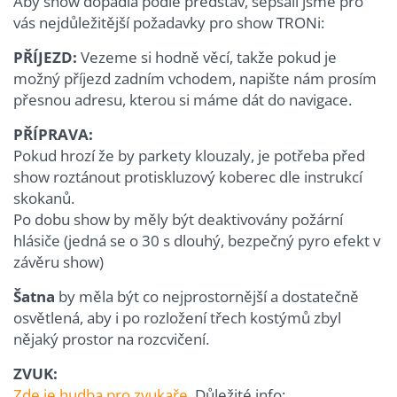
Aby show dopadla podle představ, sepsali jsme pro
vás nejdůležitější požadavky pro show TRONi:
PŘÍJEZD:
Vezeme si hodně věcí, takže pokud je
možný příjezd zadním vchodem, napište nám prosím
přesnou adresu, kterou si máme dát do navigace.
PŘÍPRAVA:
Pokud hrozí že by parkety klouzaly, je potřeba před
show roztánout protiskluzový koberec dle instrukcí
skokanů.
Po dobu show by měly být deaktivovány požární
hlásiče (jedná se o 30 s dlouhý, bezpečný pyro efekt v
závěru show)
Šatna
by měla být co nejprostornější a dostatečně
osvětlená, aby i po rozložení třech kostýmů zbyl
nějaký prostor na rozcvičení.
ZVUK:
Zde je hudba pro zvukaře
. Důležité info: