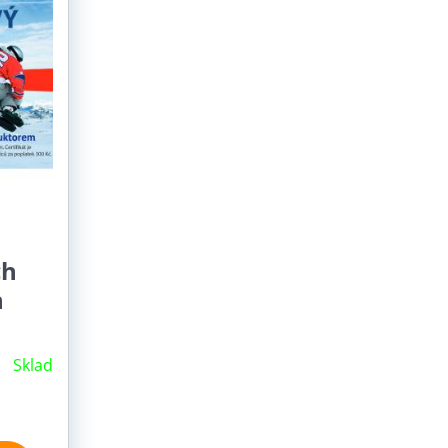
ch
n
Sklad