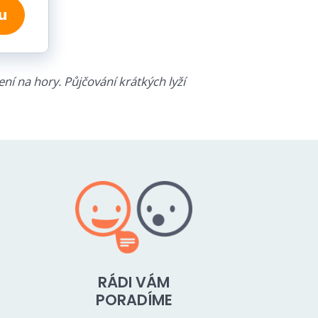
u
ní na hory. Půjčování krátkých lyží
RÁDI VÁM
PORADÍME