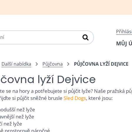
Přihlás
MŮJ 
Další nabídka
Půjčovna
PŮJČOVNA LYŽÍ DEJVICE
jčovna lyží Dejvice
te se na hory a potřebujete si půjčit lyže? Naše pražská p
řijďte si půjčit sněžné brusle
Sled Dogs
, které jsou:
odušší než lyže
vnější než lyže
í než lyže
ě prostorově náročné