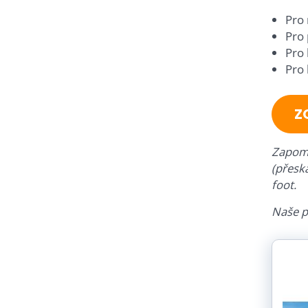
Pro 
Pro 
Pro 
Pro 
Z
Zapome
(přeská
foot.
Naše pů