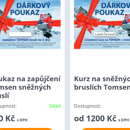
ukaz na zapůjčení
Kurz na sněžný
msen sněžných
bruslích Tomse
slí
upnost:
Sklad
Dostupnost:
0 Kč
od 1200 Kč
s DPH
s DPH