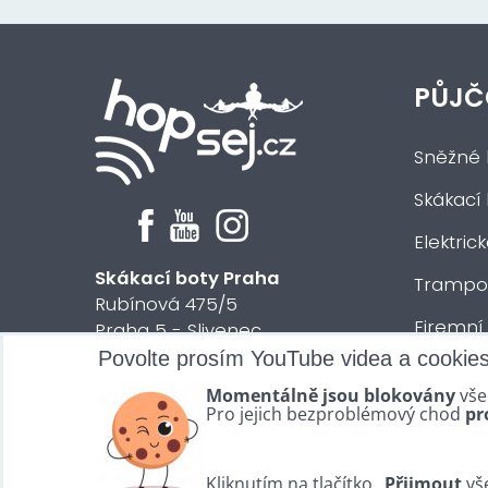
PŮJČ
Sněžné 
Skákací
Elektric
Skákací boty Praha
Trampol
Rubínová 475/5
Firemní
Praha 5 - Slivenec
Povolte prosím YouTube videa a cookie
Půjčení 
© 2024 HOPsej.cz
Momentálně jsou blokovány
vše
Vše osta
Pro jejich bezproblémový chod
pr
Kliknutím na tlačítko „
Přijmout
vše