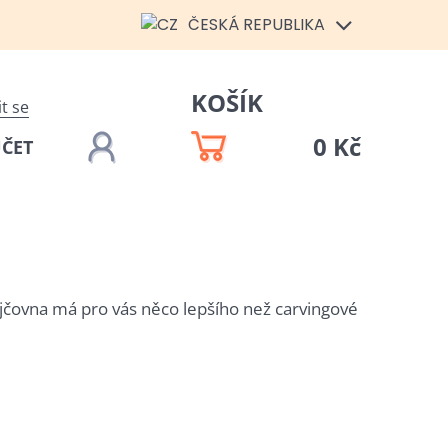
ČESKÁ REPUBLIKA
KOŠÍK
it se
0 Kč
ÚČET
ůjčovna má pro vás něco lepšího než carvingové