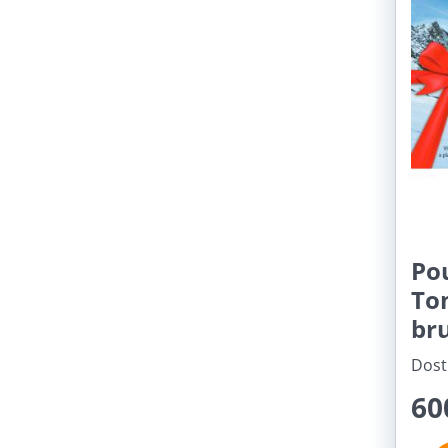
Po
To
bru
Dost
60