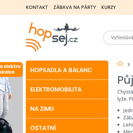
KONTAKT
ZÁBAVA NA PÁRTY
KURZY
HOPSADLA A BALANC
Pů
ELEKTROMOBILITA
Chystá
lyže. P
NA ZIMU
Jedn
Zába
Lehč
OSTATNÍ
Mén