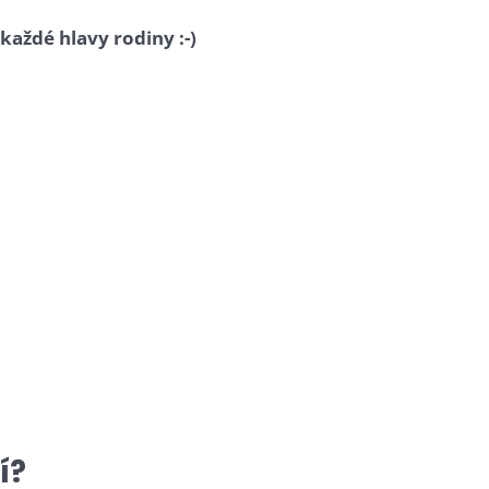
každé hlavy rodiny :-)
í?