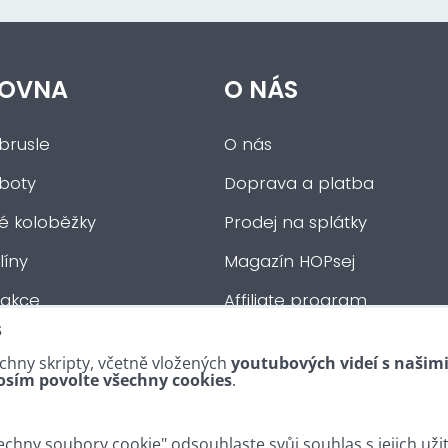
OVNA
O NÁS
brusle
O nás
 boty
Doprava a platba
ké koloběžky
Prodej na splátky
íny
Magazín HOPsej
 akce
Affiliate program
s
auta
Obchodní podmínky
chny skripty, včetně vložených
youtubových videí s našim
tní :-)
Kontakty
osím povolte všechny cookies
.
chny soubory cookie" odsouhlaste svůj souhlas s jejich uži