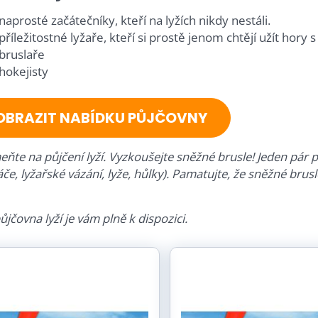
naprosté začátečníky, kteří na lyžích nikdy nestáli.
příležitostné lyžaře, kteří si prostě jenom chtějí užít hory s 
bruslaře
hokejisty
OBRAZIT NABÍDKU PŮJČOVNY
ňte na půjčení lyží. Vyzkoušejte sněžné brusle! Jeden pár 
če, lyžařské vázání, lyže, hůlky). Pamatujte, že sněžné bru
jčovna lyží je vám plně k dispozici.