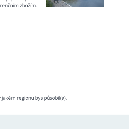
kurenčním zbožím.
v jakém regionu bys působil(a).