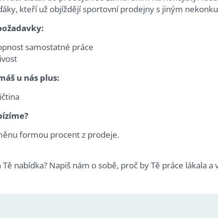
áky, kteří už objíždějí sportovní prodejny s jiným nekon
požadavky:
opnost samostatné práce
ivost
máš u nás plus:
ičtina
bízíme?
ěnu formou procent z prodeje.
a Tě nabídka? Napiš nám o sobě, proč by Tě práce lákala a 