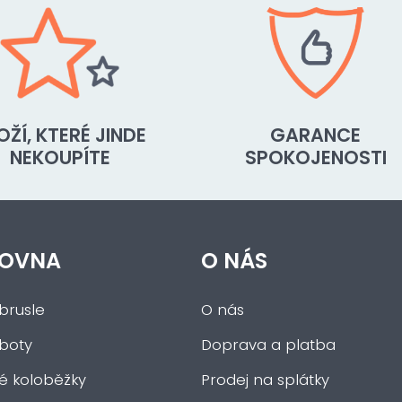
OŽÍ, KTERÉ JINDE
GARANCE
NEKOUPÍTE
SPOKOJENOSTI
OVNA
O NÁS
brusle
O nás
 boty
Doprava a platba
ké koloběžky
Prodej na splátky