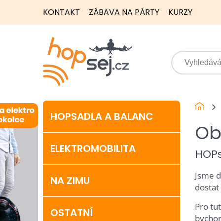
KONTAKT
ZÁBAVA NA PÁRTY
KURZY
HOPSADLA A BALANC
Ob
ELEKTROMOBILITA
HOPs
Jsme d
NA ZIMU
dostat
Pro tu
OSTATNÍ
bychom