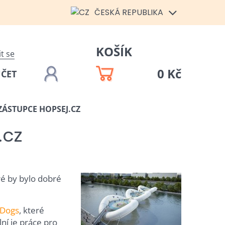
ČESKÁ REPUBLIKA
KOŠÍK
it se
0 Kč
ÚČET
ÁSTUPCE HOPSEJ.CZ
.cz
ré by bylo dobré
 Dogs
, které
ní je práce pro