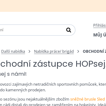
Přihlás
MŮJ 
Další nabídka
Nabídka práce/ brigád
OBCHODNÍ Z
chodní zástupce HOPsej
ej s námi!
ovozci zajímavých netradičních sportovních pomůcek, kte
 do kamenných prodejen.
to sezónu jsou nejaktuálnějším zbožím
sněžné brusle Sled
 rádi distali do prodejen se zaměřením na hokejisty. Ideál