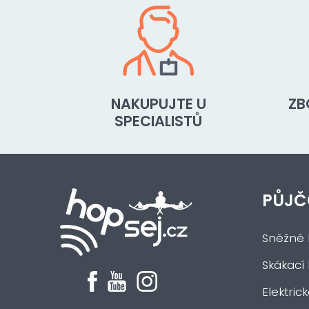
NAKUPUJTE U
ZB
SPECIALISTŮ
PŮJČ
Sněžné 
Skákací
Elektric