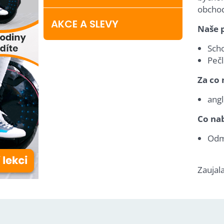
obchoď
AKCE A SLEVY
Naše 
Sch
Pečl
Za co 
angl
Co na
Odm
Zaujal