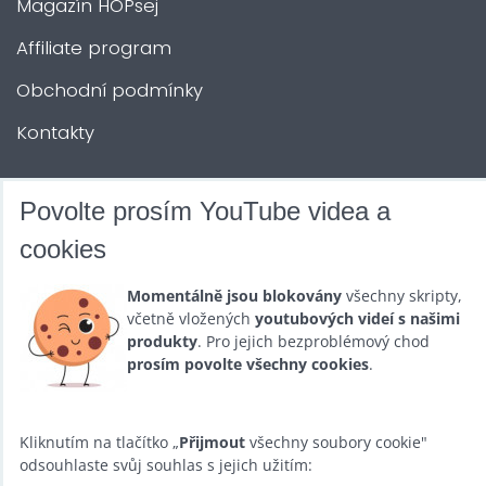
Magazín HOPsej
Affiliate program
Obchodní podmínky
Kontakty
DALŠÍ SLUŽBY
Povolte prosím YouTube videa a
cookies
Zábava na Vaši akci
Momentálně jsou blokovány
všechny skripty,
Půjčovna
včetně vložených
youtubových videí s našimi
produkty
. Pro jejich bezproblémový chod
Promotéři
prosím povolte všechny cookies
.
Kurzy a setkání
Velkoobchod
Kliknutím na tlačítko „
Přijmout
všechny soubory cookie"
odsouhlaste svůj souhlas s jejich užitím:
Nabídka práce