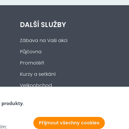
DALŠÍ SLUŽBY
Zábava na Vaši akci
Půjčovna
Promotéři
Kurzy a setkání
Velkoobchod
Nabídka práce
i produkty
.
Přijmout všechny cookies
tím: