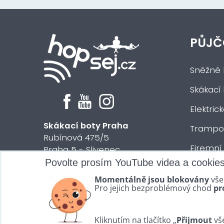
PŮJČ
Sněžné 
Skákací
Elektric
Skákací boty Praha
Trampol
Rubínová 475/5
Firemní
Praha 5 - Slivenec
Povolte prosím YouTube videa a cookie
Půjčení 
© 2024 HOPsej.cz
Momentálně jsou blokovány
vše
Vše osta
Pro jejich bezproblémový chod
pr
Kliknutím na tlačítko „
Přijmout
vše