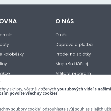
OVNA
O NÁS
brusle
O nás
 boty
Doprava a platba
ké koloběžky
Prodej na splátky
íny
Magazín HOPsej
 akce
Affiliate program
s
auta
Obchodní podmínky
chny skripty, včetně vložených
youtubových videí s našim
tní :-)
Kontakty
osím povolte všechny cookies
.
chny soubory cookie" odsouhlaste svůj souhlas s jejich uži