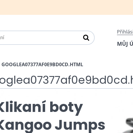
Přihlás
MŮJ 
GOOGLEA07377AF0E9BD0CD.HTML
oglea07377af0e9bd0cd.
Klikaní boty
Kangoo Jumps