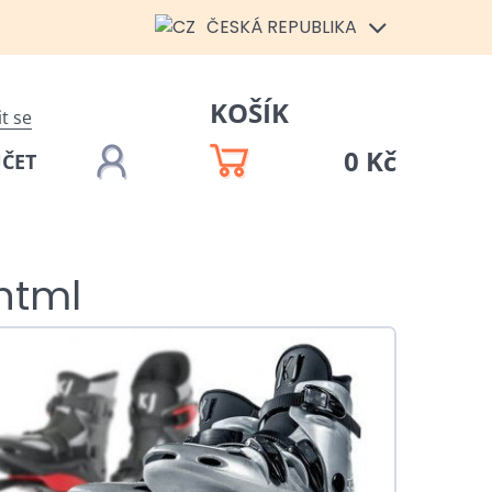
ČESKÁ REPUBLIKA
KOŠÍK
it se
0 Kč
ÚČET
html