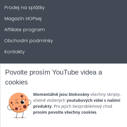
Prodej na splátky
Magazín HOPsej
Affiliate program
Obchodní podmínky
Kontakty
DALŠÍ SLUŽBY
Povolte prosím YouTube videa a
cookies
Zábava na Vaši akci
Momentálně jsou blokovány
všechny skripty,
Půjčovna
včetně vložených
youtubových videí s našimi
produkty
. Pro jejich bezproblémový chod
Promotéři
prosím povolte všechny cookies
.
Kurzy a setkání