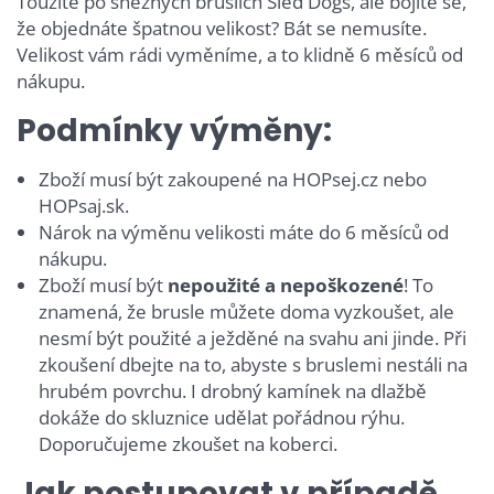
Toužíte po sněžných bruslích Sled Dogs, ale bojíte se,
že objednáte špatnou velikost? Bát se nemusíte.
Velikost vám rádi vyměníme, a to klidně 6 měsíců od
nákupu.
Podmínky výměny:
Zboží musí být zakoupené na HOPsej.cz nebo
HOPsaj.sk.
Nárok na výměnu velikosti máte do 6 měsíců od
nákupu.
Zboží musí být
nepoužité a nepoškozené
! To
znamená, že brusle můžete doma vyzkoušet, ale
nesmí být použité a ježděné na svahu ani jinde. Při
zkoušení dbejte na to, abyste s bruslemi nestáli na
hrubém povrchu. I drobný kamínek na dlažbě
dokáže do skluznice udělat pořádnou rýhu.
Doporučujeme zkoušet na koberci.
Jak postupovat v případě