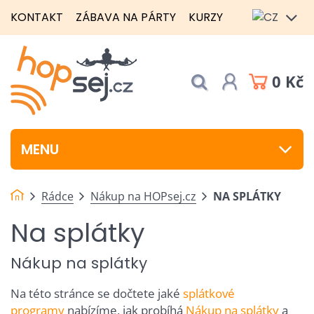
KONTAKT
ZÁBAVA NA PÁRTY
KURZY
0 Kč
MENU
Rádce
Nákup na HOPsej.cz
NA SPLÁTKY
Na splátky
Nákup na splátky
Na této stránce se dočtete jaké
splátkové
programy
nabízíme, jak probíhá
Nákup na splátky
a