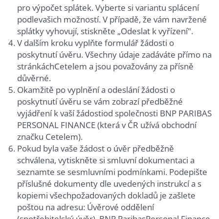
pro výpočet splátek. Vyberte si variantu splácení
podlevašich možností. V případě, že vám navržené
splátky vyhovují, stiskněte „Odeslat k vyřízení".
V dalším kroku vyplňte formulář žádosti o
poskytnutí úvěru. Všechny údaje zadáváte přímo na
stránkáchCetelem a jsou považovány za přísně
důvěrné.
Okamžitě po vyplnění a odeslání žádosti o
poskytnutí úvěru se vám zobrazí předběžné
vyjádření k vaší žádostiod společnosti BNP PARIBAS
PERSONAL FINANCE (která v ČR užívá obchodní
značku Cetelem).
Pokud byla vaše žádost o úvěr předběžně
schválena, vytiskněte si smluvní dokumentaci a
seznamte se sesmluvními podmínkami. Podepište
příslušné dokumenty dle uvedených instrukcí a s
kopiemi všechpožadovaných dokladů je zašlete
poštou na adresu: Úvěrové oddělení
(spotřebitelský úvěr), BNP ParibasPersonal Finance