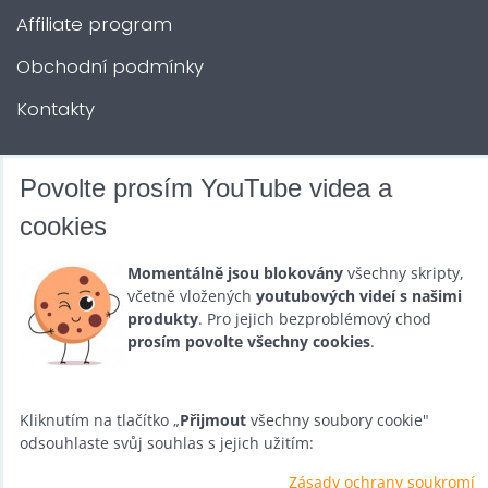
Affiliate program
Obchodní podmínky
Kontakty
DALŠÍ SLUŽBY
Povolte prosím YouTube videa a
cookies
Zábava na Vaši akci
Momentálně jsou blokovány
všechny skripty,
Půjčovna
včetně vložených
youtubových videí s našimi
produkty
. Pro jejich bezproblémový chod
Promotéři
prosím povolte všechny cookies
.
Kurzy a setkání
Velkoobchod
Kliknutím na tlačítko „
Přijmout
všechny soubory cookie"
odsouhlaste svůj souhlas s jejich užitím:
Nabídka práce
Zásady ochrany soukromí