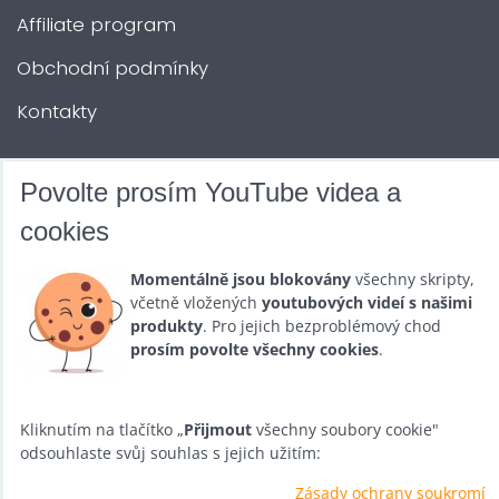
Affiliate program
Obchodní podmínky
Kontakty
DALŠÍ SLUŽBY
Povolte prosím YouTube videa a
cookies
Zábava na Vaši akci
Momentálně jsou blokovány
všechny skripty,
Půjčovna
včetně vložených
youtubových videí s našimi
produkty
. Pro jejich bezproblémový chod
Promotéři
prosím povolte všechny cookies
.
Kurzy a setkání
Velkoobchod
Kliknutím na tlačítko „
Přijmout
všechny soubory cookie"
odsouhlaste svůj souhlas s jejich užitím:
Nabídka práce
Zásady ochrany soukromí