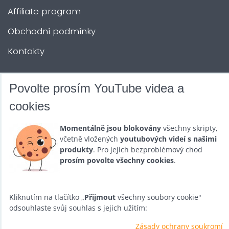
Affiliate program
Obchodní podmínky
Kontakty
DALŠÍ SLUŽBY
Povolte prosím YouTube videa a
cookies
Zábava na Vaši akci
Momentálně jsou blokovány
všechny skripty,
Půjčovna
včetně vložených
youtubových videí s našimi
produkty
. Pro jejich bezproblémový chod
Promotéři
prosím povolte všechny cookies
.
Kurzy a setkání
Velkoobchod
Kliknutím na tlačítko „
Přijmout
všechny soubory cookie"
odsouhlaste svůj souhlas s jejich užitím:
Nabídka práce
Zásady ochrany soukromí