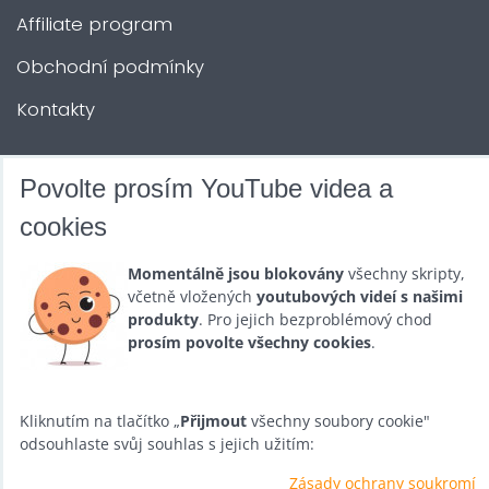
Affiliate program
Obchodní podmínky
Kontakty
DALŠÍ SLUŽBY
Povolte prosím YouTube videa a
cookies
Zábava na Vaši akci
Momentálně jsou blokovány
všechny skripty,
Půjčovna
včetně vložených
youtubových videí s našimi
produkty
. Pro jejich bezproblémový chod
Promotéři
prosím povolte všechny cookies
.
Kurzy a setkání
Velkoobchod
Kliknutím na tlačítko „
Přijmout
všechny soubory cookie"
odsouhlaste svůj souhlas s jejich užitím:
Nabídka práce
Zásady ochrany soukromí