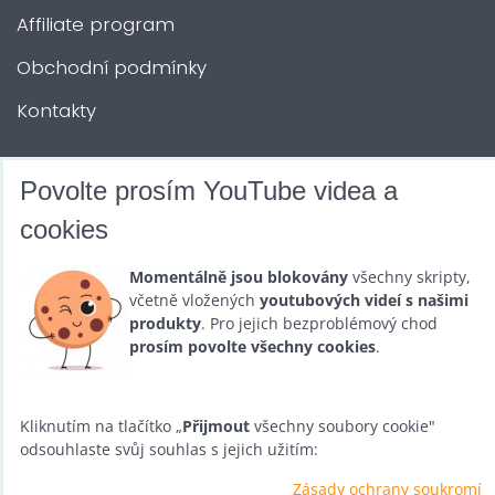
Affiliate program
Obchodní podmínky
Kontakty
DALŠÍ SLUŽBY
Povolte prosím YouTube videa a
cookies
Zábava na Vaši akci
Momentálně jsou blokovány
všechny skripty,
Půjčovna
včetně vložených
youtubových videí s našimi
produkty
. Pro jejich bezproblémový chod
Promotéři
prosím povolte všechny cookies
.
Kurzy a setkání
Velkoobchod
Kliknutím na tlačítko „
Přijmout
všechny soubory cookie"
odsouhlaste svůj souhlas s jejich užitím:
Nabídka práce
Zásady ochrany soukromí