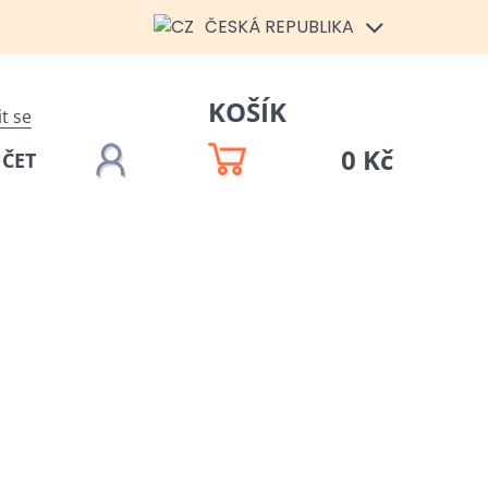
ČESKÁ REPUBLIKA
KOŠÍK
it se
0 Kč
ÚČET