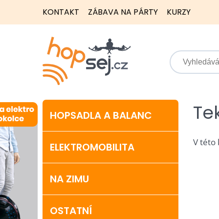
KONTAKT
ZÁBAVA NA PÁRTY
KURZY
Te
HOPSADLA A BALANC
V této
ELEKTROMOBILITA
NA ZIMU
OSTATNÍ