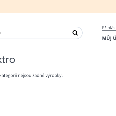
Přihlás
MŮJ 
ktro
 kategorii nejsou žádné výrobky.