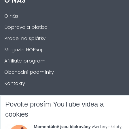
O NÁS
O nás
Doprava a platba
Prodej na splátky
Magazín HOPsej
Affiliate program
Obchodní podmínky
Kontakty
DALŠÍ SLUŽBY
Povolte prosím YouTube videa a
cookies
Zábava na Vaši akci
Momentálně jsou blokovány
všechny skripty,