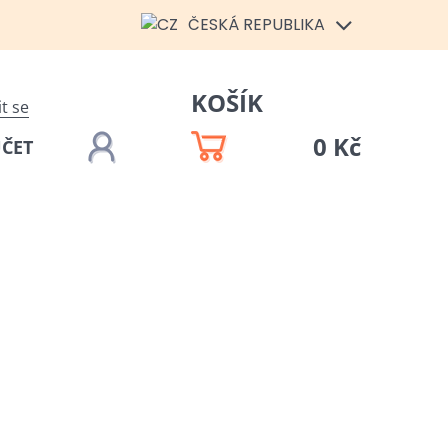
ČESKÁ REPUBLIKA
KOŠÍK
it se
0 Kč
ÚČET