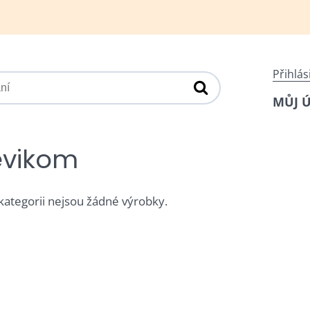
Přihlás
MŮJ 
evikom
 kategorii nejsou žádné výrobky.