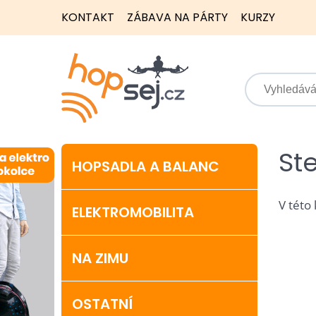
KONTAKT
ZÁBAVA NA PÁRTY
KURZY
St
HOPSADLA A BALANC
V této
ELEKTROMOBILITA
NA ZIMU
OSTATNÍ