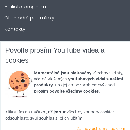
Affiliate program
Obchodní podmínky
Kontakty
DALŠÍ SLUŽBY
Povolte prosím YouTube videa a
cookies
Zábava na Vaši akci
Momentálně jsou blokovány
všechny skripty,
Půjčovna
včetně vložených
youtubových videí s našimi
produkty
. Pro jejich bezproblémový chod
Promotéři
prosím povolte všechny cookies
.
Kurzy a setkání
Velkoobchod
Kliknutím na tlačítko „
Přijmout
všechny soubory cookie"
odsouhlaste svůj souhlas s jejich užitím:
Nabídka práce
Zásady ochrany soukromí