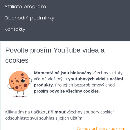
Affiliate program
Obchodní podmínky
Kontakty
DALŠÍ SLUŽBY
Povolte prosím YouTube videa a
cookies
Zábava na Vaši akci
Momentálně jsou blokovány
všechny skripty,
Půjčovna
včetně vložených
youtubových videí s našimi
produkty
. Pro jejich bezproblémový chod
Promotéři
prosím povolte všechny cookies
.
Kurzy a setkání
Velkoobchod
Kliknutím na tlačítko „
Přijmout
všechny soubory cookie"
odsouhlaste svůj souhlas s jejich užitím:
Nabídka práce
Zásady ochrany soukromí