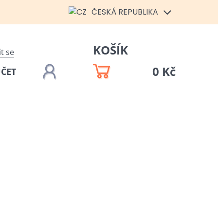
ČESKÁ REPUBLIKA
KOŠÍK
it se
0 Kč
ÚČET